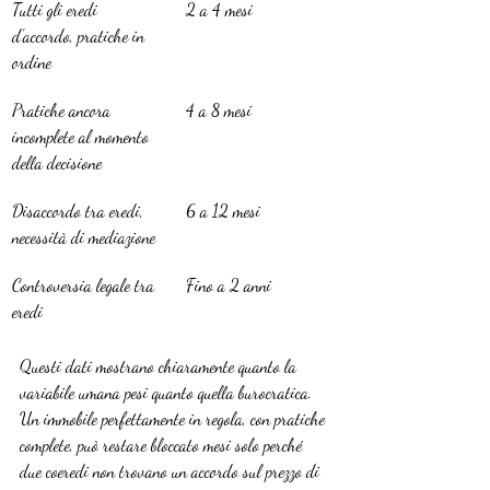
Tutti gli eredi 
2 a 4 mesi
d’accordo, pratiche in 
ordine
Pratiche ancora 
4 a 8 mesi
incomplete al momento 
della decisione
Disaccordo tra eredi, 
6 a 12 mesi
necessità di mediazione
Controversia legale tra 
Fino a 2 anni
eredi
Questi dati mostrano chiaramente quanto la 
variabile umana pesi quanto quella burocratica. 
Un immobile perfettamente in regola, con pratiche 
complete, può restare bloccato mesi solo perché 
due coeredi non trovano un accordo sul prezzo di 