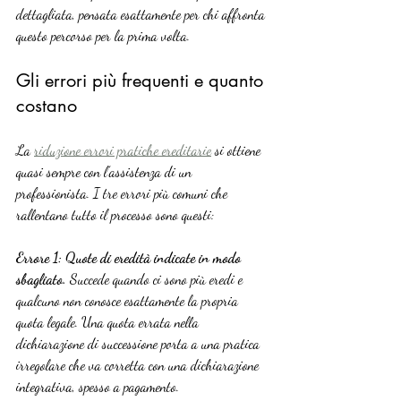
dettagliata, pensata esattamente per chi affronta 
questo percorso per la prima volta.
Gli errori più frequenti e quanto 
costano
La 
riduzione errori pratiche ereditarie
 si ottiene 
quasi sempre con l’assistenza di un 
professionista. I tre errori più comuni che 
rallentano tutto il processo sono questi:
Errore 1: Quote di eredità indicate in modo 
sbagliato.
 Succede quando ci sono più eredi e 
qualcuno non conosce esattamente la propria 
quota legale. Una quota errata nella 
dichiarazione di successione porta a una pratica 
irregolare che va corretta con una dichiarazione 
integrativa, spesso a pagamento.