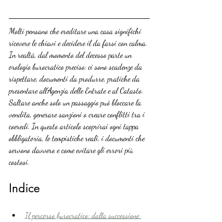
Molti pensano che ereditare una casa significhi 
ricevere le chiavi e decidere il da farsi con calma. 
In realtà, dal momento del decesso parte un 
orologio burocratico preciso: ci sono scadenze da 
rispettare, documenti da produrre, pratiche da 
presentare all’Agenzia delle Entrate e al Catasto. 
Saltare anche solo un passaggio può bloccare la 
vendita, generare sanzioni o creare conflitti tra i 
coeredi. In questo articolo scoprirai ogni tappa 
obbligatoria, le tempistiche reali, i documenti che 
servono davvero e come evitare gli errori più 
costosi.
Indice
Il percorso burocratico: dalla successione 