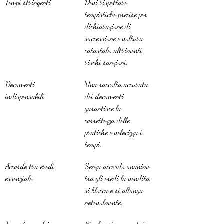
Tempi stringenti
Devi rispettare 
tempistiche precise per 
dichiarazione di 
successione e voltura 
catastale, altrimenti 
rischi sanzioni.
Documenti 
Una raccolta accurata 
indispensabili
dei documenti 
garantisce la 
correttezza delle 
pratiche e velocizza i 
tempi.
Accordo tra eredi 
Senza accordo unanime 
essenziale
tra gli eredi la vendita 
si blocca o si allunga 
notevolmente.