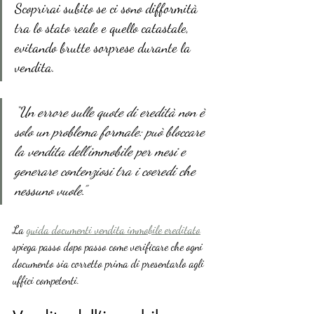
Scoprirai subito se ci sono difformità 
tra lo stato reale e quello catastale, 
evitando brutte sorprese durante la 
vendita.
“Un errore sulle quote di eredità non è 
solo un problema formale: può bloccare 
la vendita dell’immobile per mesi e 
generare contenziosi tra i coeredi che 
nessuno vuole.”
La 
guida documenti vendita immobile ereditato
spiega passo dopo passo come verificare che ogni 
documento sia corretto prima di presentarlo agli 
uffici competenti.