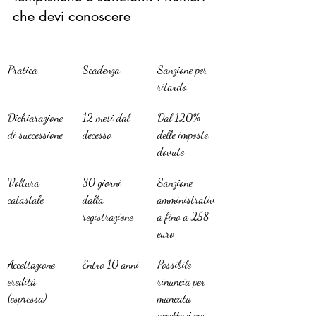
che devi conoscere
Pratica
Scadenza
Sanzione per 
ritardo
Dichiarazione 
12 mesi dal 
Dal 120% 
di successione
decesso
delle imposte 
dovute
Voltura 
30 giorni 
Sanzione 
catastale
dalla 
amministrativ
registrazione
a fino a 258 
euro
Accettazione 
Entro 10 anni
Possibile 
eredità 
rinuncia per 
(espressa)
mancata 
accettazione