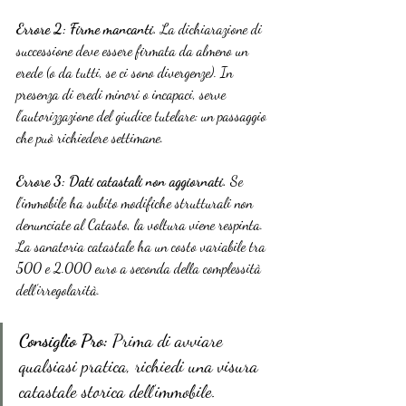
Errore 2: Firme mancanti.
 La dichiarazione di 
successione deve essere firmata da almeno un 
erede (o da tutti, se ci sono divergenze). In 
presenza di eredi minori o incapaci, serve 
l’autorizzazione del giudice tutelare: un passaggio 
che può richiedere settimane.
Errore 3: Dati catastali non aggiornati.
 Se 
l’immobile ha subito modifiche strutturali non 
denunciate al Catasto, la voltura viene respinta. 
La sanatoria catastale ha un costo variabile tra 
500 e 2.000 euro a seconda della complessità 
dell’irregolarità.
Consiglio Pro:
 Prima di avviare 
qualsiasi pratica, richiedi una visura 
catastale storica dell’immobile. 