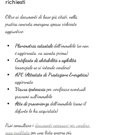
richiesti
Oltre ai documenti di base già citati, nella 
pratica concreta emergono spesso richieste 
aggiuntive:
Planimetria catastale
 dell’immobile (se non 
è aggiornata, va sanata prima)
Certificato di abitabilità o agibilità
(essenziale se si intende vendere)
APE (Attestato di Prestazione Energetica)
aggiornato
Visura ipotecaria
 per verificare eventuali 
gravami sull’immobile
Atto di provenienza
 dell’immobile (come il 
defunto lo ha acquistato)
Puoi consultare i 
documenti necessari per vendere 
casa ereditata
 per una lista ancora più 