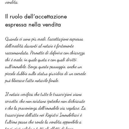
vendita.
Il ruolo dell’accettazione 
espressa nella vendita
Quando ci sono più eredi, l’accettazione espressa 
dell’eredità davanti al notaio è fortemente 
raccomandata. Permette di definire con chiarezza 
chi è erede, in quale quota e con quali diritti 
sull’immobile. Senza questo passaggio, anche un 
piccolo dubbio sullo status giuridico di un coerede 
può bloccare l’atto notarile finale.
Il notaio verifica che tutte le trascrizioni siano 
corrette, che non esistano ipoteche non dichiarate 
e che la provenienza dell’immobile sia regolare. La 
trascrizione dell’atto nei Registri Immobiliari è 
l’ultimo passo che rende la vendita opponibile a 
terzi, cioè valida a tutti gli effetti di legge.