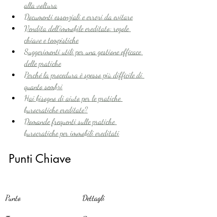
alla voltura
Documenti essenziali e errori da evitare
Vendita dell’immobile ereditato: regole 
chiave e tempistiche
Suggerimenti utili per una gestione efficace 
delle pratiche
Perché la procedura è spesso più difficile di 
quanto sembri
Hai bisogno di aiuto per le pratiche 
burocratiche ereditate?
Domande frequenti sulle pratiche 
burocratiche per immobili ereditati
Punti Chiave
Punto
Dettagli