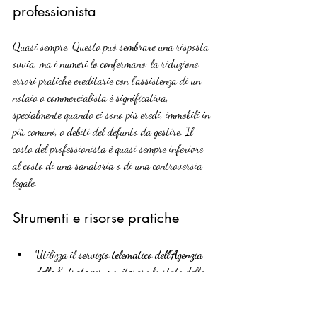
professionista
Quasi sempre. Questo può sembrare una risposta 
ovvia, ma i numeri lo confermano: la riduzione 
errori pratiche ereditarie con l’assistenza di un 
notaio o commercialista è significativa, 
specialmente quando ci sono più eredi, immobili in 
più comuni, o debiti del defunto da gestire. Il 
costo del professionista è quasi sempre inferiore 
al costo di una sanatoria o di una controversia 
legale.
Strumenti e risorse pratiche
Utilizza il 
servizio telematico dell’Agenzia 
delle Entrate
 per monitorare lo stato della 
dichiarazione di successione presentata
Richiedi la 
visura ipotecaria
 tramite i 