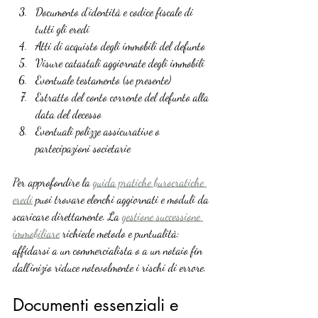
Documento d’identità e codice fiscale di 
tutti gli eredi
Atti di acquisto degli immobili del defunto
Visure catastali aggiornate degli immobili
Eventuale testamento (se presente)
Estratto del conto corrente del defunto alla 
data del decesso
Eventuali polizze assicurative o 
partecipazioni societarie
Per approfondire la 
guida pratiche burocratiche 
eredi
 puoi trovare elenchi aggiornati e moduli da 
scaricare direttamente. La 
gestione successione 
immobiliare
 richiede metodo e puntualità: 
affidarsi a un commercialista o a un notaio fin 
dall’inizio riduce notevolmente i rischi di errore.
Documenti essenziali e 