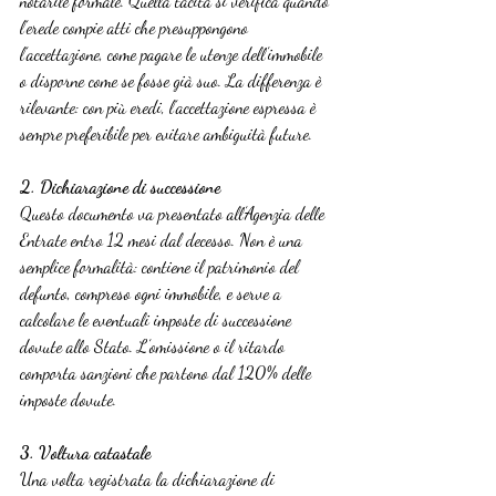
notarile formale. Quella tacita si verifica quando 
l’erede compie atti che presuppongono 
l’accettazione, come pagare le utenze dell’immobile 
o disporne come se fosse già suo. La differenza è 
rilevante: con più eredi, l’accettazione espressa è 
sempre preferibile per evitare ambiguità future.
2. Dichiarazione di successione
Questo documento va presentato all’Agenzia delle 
Entrate entro 12 mesi dal decesso. Non è una 
semplice formalità: contiene il patrimonio del 
defunto, compreso ogni immobile, e serve a 
calcolare le eventuali imposte di successione 
dovute allo Stato. L’omissione o il ritardo 
comporta sanzioni che partono dal 120% delle 
imposte dovute.
3. Voltura catastale
Una volta registrata la dichiarazione di 