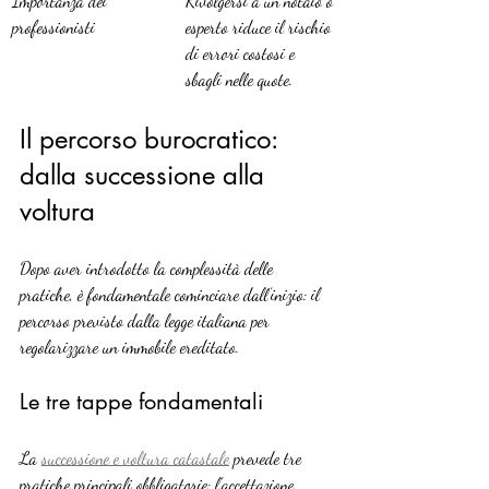
Importanza dei 
Rivolgersi a un notaio o 
professionisti
esperto riduce il rischio 
di errori costosi e 
sbagli nelle quote.
Il percorso burocratico: 
dalla successione alla 
voltura
Dopo aver introdotto la complessità delle 
pratiche, è fondamentale cominciare dall’inizio: il 
percorso previsto dalla legge italiana per 
regolarizzare un immobile ereditato.
Le tre tappe fondamentali
La 
successione e voltura catastale
 prevede tre 
pratiche principali obbligatorie: l’accettazione 