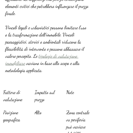
elementi critici che potrebbero influenzare il prezzo 
finale.
Vincoli legali e urbanistici possono limitare l’uso 
o la trasformazione dell’immobile. Vincoli 
paesaggistici, storici o ambientali riducono la 
flessibilità di intervento e possono abbassare il 
valore percepito. Le 
tipologie di valutazione 
immobiliare
 variano in base allo scopo e alla 
metodologia applicata.
Fattore di 
Impatto sul 
Note
valutazione
prezzo
Posizione 
Alto
Zona centrale 
geografica
vs periferia 
può variare 