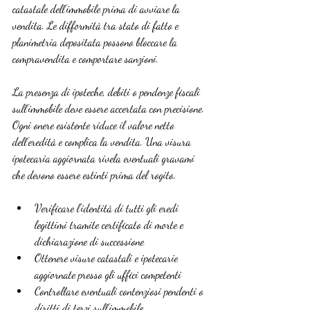
catastale dell’immobile prima di avviare la 
vendita. Le difformità tra stato di fatto e 
planimetria depositata possono bloccare la 
compravendita e comportare sanzioni.
La presenza di ipoteche, debiti o pendenze fiscali 
sull’immobile deve essere accertata con precisione. 
Ogni onere esistente riduce il valore netto 
dell’eredità e complica la vendita. Una visura 
ipotecaria aggiornata rivela eventuali gravami 
che devono essere estinti prima del rogito.
Verificare l’identità di tutti gli eredi 
legittimi tramite certificato di morte e 
dichiarazione di successione
Ottenere visure catastali e ipotecarie 
aggiornate presso gli uffici competenti
Controllare eventuali contenziosi pendenti o 
diritti di terzi sull’immobile