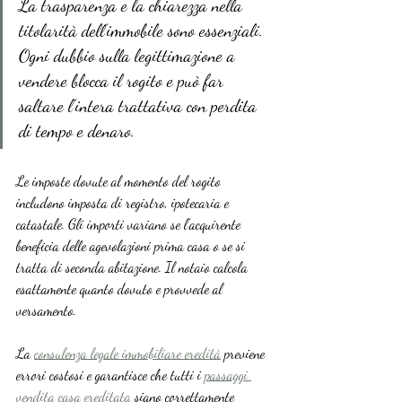
La trasparenza e la chiarezza nella 
titolarità dell’immobile sono essenziali. 
Ogni dubbio sulla legittimazione a 
vendere blocca il rogito e può far 
saltare l’intera trattativa con perdita 
di tempo e denaro.
Le imposte dovute al momento del rogito 
includono imposta di registro, ipotecaria e 
catastale. Gli importi variano se l’acquirente 
beneficia delle agevolazioni prima casa o se si 
tratta di seconda abitazione. Il notaio calcola 
esattamente quanto dovuto e provvede al 
versamento.
La 
consulenza legale immobiliare eredità
 previene 
errori costosi e garantisce che tutti i 
passaggi 
vendita casa ereditata
 siano correttamente 