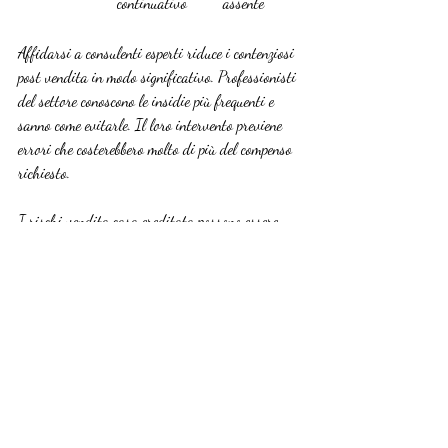
continuativo
assente
Affidarsi a consulenti esperti riduce i contenziosi 
post vendita in modo significativo. Professionisti 
del settore conoscono le insidie più frequenti e 
sanno come evitarle. Il loro intervento previene 
errori che costerebbero molto di più del compenso 
richiesto.
I rischi vendita casa ereditata possono essere 
minimizzati con preparazione adeguata e 
assistenza qualificata. I 
consigli valutazione 
immobile ereditato
 aiutano a ottenere il miglior 
risultato possibile in termini di prezzo e 
tempistiche.
Fate eseguire una due diligence completa 
prima di firmare il preliminare
Conservate copie di tutti i documenti 