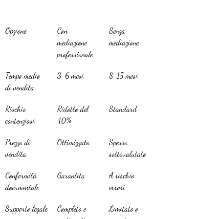
Opzione
Con 
Senza 
mediazione 
mediazione
professionale
Tempo medio 
3-6 mesi
8-15 mesi
di vendita
Rischio 
Ridotto del 
Standard
contenziosi
40%
Prezzo di 
Ottimizzato
Spesso 
vendita
sottovalutato
Conformità 
Garantita
A rischio 
documentale
errori
Supporto legale
Completo e 
Limitato o 