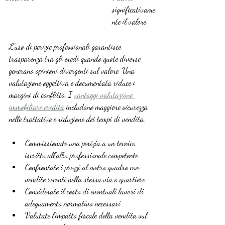
significativame
nte il valore
L’uso di perizie professionali garantisce 
trasparenza tra gli eredi quando quote diverse 
generano opinioni divergenti sul valore. Una 
valutazione oggettiva e documentata riduce i 
margini di conflitto. I 
vantaggi valutazione 
immobiliare eredità
 includono maggiore sicurezza 
nelle trattative e riduzione dei tempi di vendita.
Commissionate una perizia a un tecnico 
iscritto all’albo professionale competente
Confrontate i prezzi al metro quadro con 
vendite recenti nella stessa via o quartiere
Considerate il costo di eventuali lavori di 
adeguamento normativo necessari
Valutate l’impatto fiscale della vendita sul 