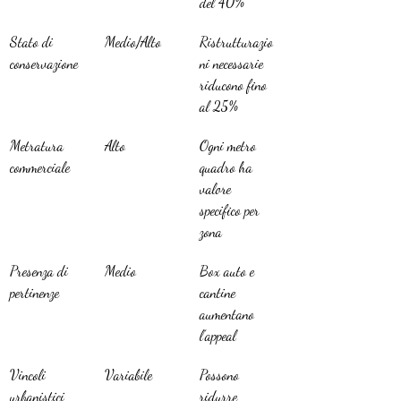
del 40%
Stato di 
Medio/Alto
Ristrutturazio
conservazione
ni necessarie 
riducono fino 
al 25%
Metratura 
Alto
Ogni metro 
commerciale
quadro ha 
valore 
specifico per 
zona
Presenza di 
Medio
Box auto e 
pertinenze
cantine 
aumentano 
l’appeal
Vincoli 
Variabile
Possono 
urbanistici
ridurre 