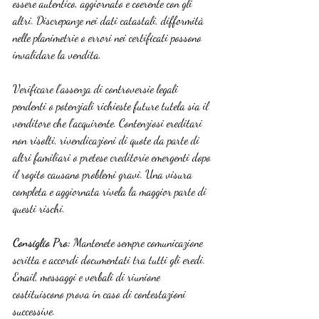
essere autentico, aggiornato e coerente con gli 
altri. Discrepanze nei dati catastali, difformità 
nelle planimetrie o errori nei certificati possono 
invalidare la vendita.
Verificare l’assenza di controversie legali 
pendenti o potenziali richieste future tutela sia il 
venditore che l’acquirente. Contenziosi ereditari 
non risolti, rivendicazioni di quote da parte di 
altri familiari o pretese creditorie emergenti dopo 
il rogito causano problemi gravi. Una visura 
completa e aggiornata rivela la maggior parte di 
questi rischi.
Consiglio Pro:
 Mantenete sempre comunicazione 
scritta e accordi documentati tra tutti gli eredi. 
Email, messaggi e verbali di riunione 
costituiscono prova in caso di contestazioni 
successive.