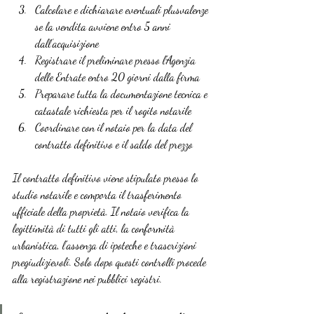
Calcolare e dichiarare eventuali plusvalenze 
se la vendita avviene entro 5 anni 
dall’acquisizione
Registrare il preliminare presso l’Agenzia 
delle Entrate entro 20 giorni dalla firma
Preparare tutta la documentazione tecnica e 
catastale richiesta per il rogito notarile
Coordinare con il notaio per la data del 
contratto definitivo e il saldo del prezzo
Il contratto definitivo viene stipulato presso lo 
studio notarile e comporta il trasferimento 
ufficiale della proprietà. Il notaio verifica la 
legittimità di tutti gli atti, la conformità 
urbanistica, l’assenza di ipoteche e trascrizioni 
pregiudizievoli. Solo dopo questi controlli procede 
alla registrazione nei pubblici registri.