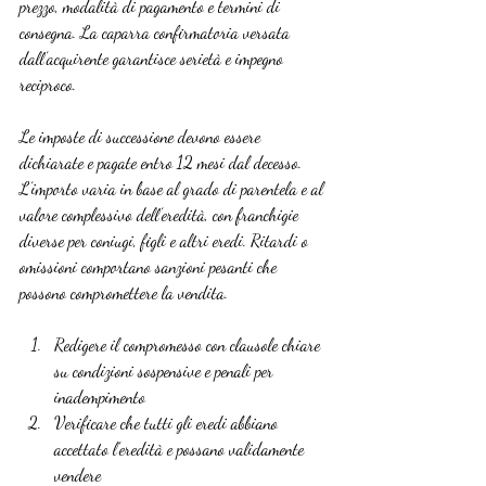
prezzo, modalità di pagamento e termini di 
consegna. La caparra confirmatoria versata 
dall’acquirente garantisce serietà e impegno 
reciproco.
Le imposte di successione devono essere 
dichiarate e pagate entro 12 mesi dal decesso. 
L’importo varia in base al grado di parentela e al 
valore complessivo dell’eredità, con franchigie 
diverse per coniugi, figli e altri eredi. Ritardi o 
omissioni comportano sanzioni pesanti che 
possono compromettere la vendita.
Redigere il compromesso con clausole chiare 
su condizioni sospensive e penali per 
inadempimento
Verificare che tutti gli eredi abbiano 
accettato l’eredità e possano validamente 
vendere