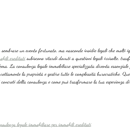
 sembrare un evento fortunato, ma nasconde insidie legali che molti i
bili ereditati
 subiscono ritardi dovuti a questioni legali irrisolte, tr
ema. La consulenza legale immobiliare specializzata diventa essenziale 
rrettamente la proprietà e gestire tutte le complessità burocratiche. Ques
i concreti della consulenza e come può trasformare la tua esperienza di
nsulenza legale immobiliare per immobili ereditati