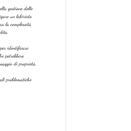
ella gestione delle 
igare un labirinto 
ora la complessità 
dita.
per identificare 
che potrebbero 
ssaggio di proprietà.
pali problematiche 