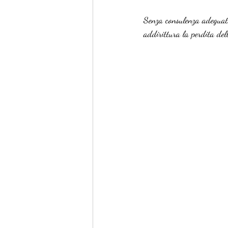
Senza consulenza adeguata
addirittura la perdita dell