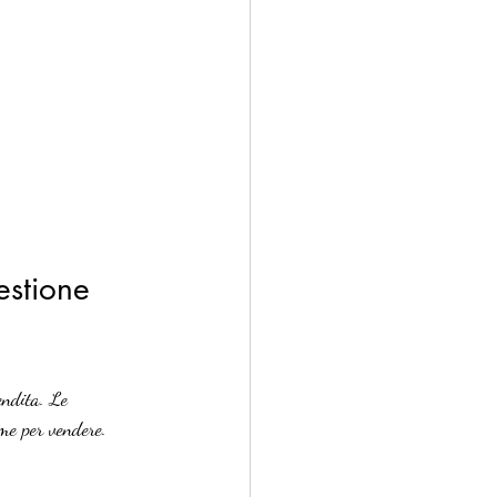
estione 
endita. Le 
ime per vendere. 