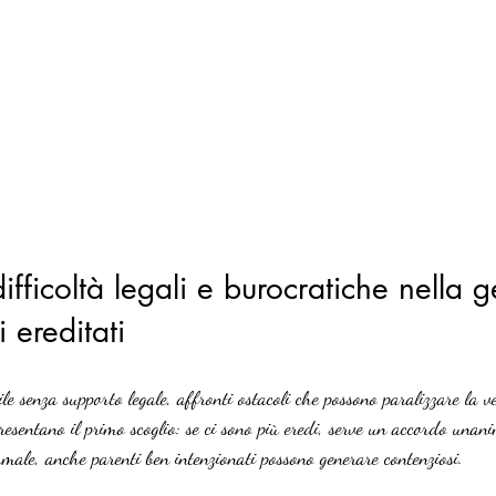
difficoltà legali e burocratiche nella g
 ereditati
 senza supporto legale, affronti ostacoli che possono paralizzare la v
resentano il primo scoglio: se ci sono più eredi, serve un accordo unan
ale, anche parenti ben intenzionati possono generare contenziosi.