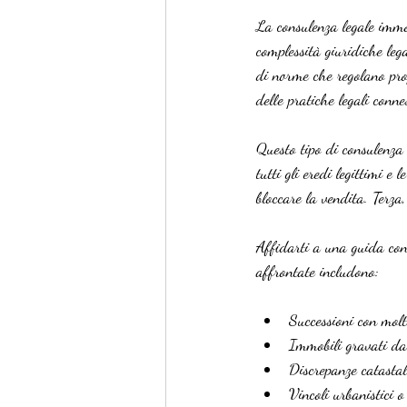
La consulenza legale immobi
complessità giuridiche leg
di norme che regolano prop
delle pratiche legali conn
Questo tipo di consulenza 
tutti gli eredi legittimi e
bloccare la vendita. Terza,
Affidarti a una guida cons
affrontate includono:
Successioni con molt
Immobili gravati da 
Discrepanze catastali
Vincoli urbanistici o