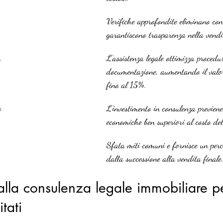
Verifiche approfondite eliminano cont
garantiscono trasparenza nella vendi
a
L’assistenza legale ottimizza procedu
documentazione, aumentando il valo
fino al 15%.
o
L’investimento in consulenza previene
economiche ben superiori al costo del 
Sfata miti comuni e fornisce un perc
dalla successione alla vendita finale
alla consulenza legale immobiliare p
tati