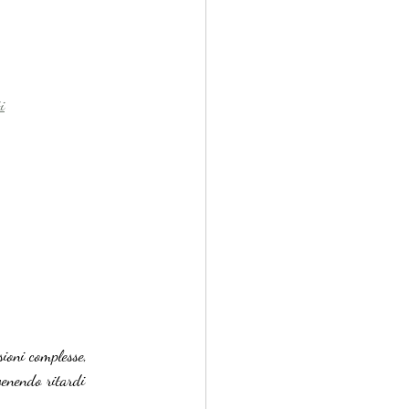
i
ioni complesse, 
evenendo ritardi 