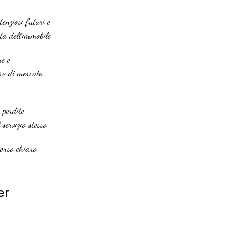
enziosi futuri e 
ta dell’immobile.
re e 
re di mercato 
 perdite 
servizio stesso.
orso chiaro 
.
er 