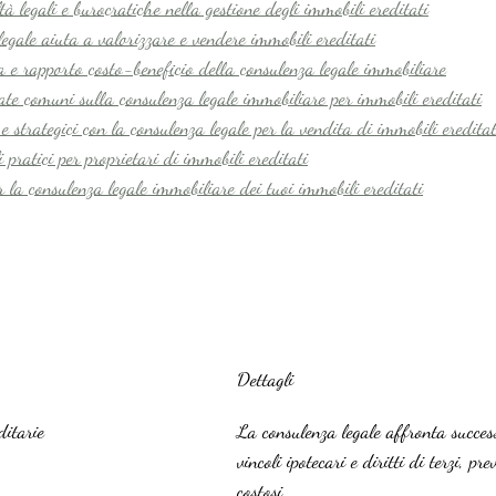
ltà legali e burocratiche nella gestione degli immobili ereditati
egale aiuta a valorizzare e vendere immobili ereditati
lta e rapporto costo-beneficio della consulenza legale immobiliare
rate comuni sulla consulenza legale immobiliare per immobili ereditati
e strategici con la consulenza legale per la vendita di immobili ereditat
i pratici per proprietari di immobili ereditati
r la consulenza legale immobiliare dei tuoi immobili ereditati
Dettagli
ditarie
La consulenza legale affronta success
vincoli ipotecari e diritti di terzi, pr
costosi.