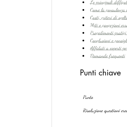
Le principali diffico
Come la consulenza l
Costi, criteri di sce
Miti e concezioni er
Procedimenti pratici 
Conclusioni e consigl
Affidati a esperti pe
Domande frequenti
Punti chiave
Punto
Risoluzione questioni ere