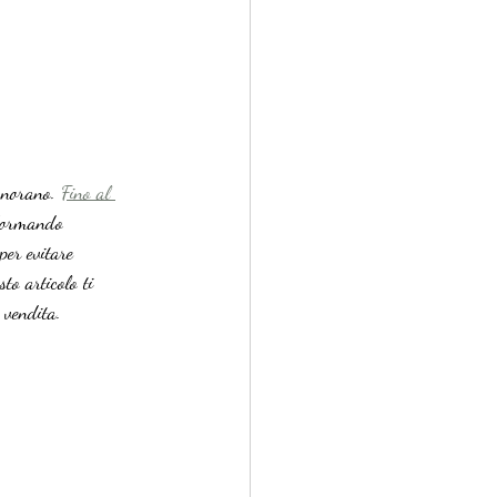
gnorano. 
Fino al 
asformando 
per evitare 
to articolo ti 
 vendita.