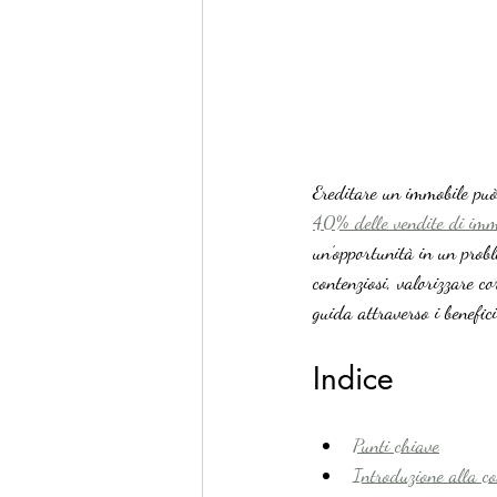
Ereditare un immobile può
40% delle vendite di immo
un’opportunità in un probl
contenziosi, valorizzare co
guida attraverso i benefic
Indice
Punti chiave
Introduzione alla co