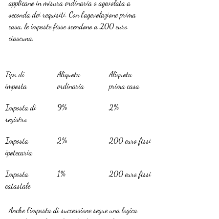
applicano in misura ordinaria o agevolata a 
seconda dei requisiti. Con l’agevolazione prima 
casa, le imposte fisse scendono a 200 euro 
ciascuna.
Tipo di 
Aliquota 
Aliquota 
imposta
ordinaria
prima casa
Imposta di 
9%
2%
registro
Imposta 
2%
200 euro fissi
ipotecaria
Imposta 
1%
200 euro fissi
catastale
Anche l’imposta di successione segue una logica 