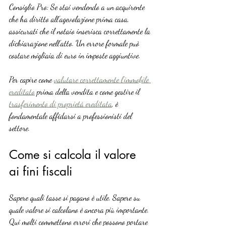
Consiglio Pro: Se stai vendendo a un acquirente 
che ha diritto all’agevolazione prima casa, 
assicurati che il notaio inserisca correttamente la 
dichiarazione nell’atto. Un errore formale può 
costare migliaia di euro in imposte aggiuntive.
Per capire come 
valutare correttamente l’immobile 
ereditato
 prima della vendita e come gestire il 
trasferimento di proprietà ereditata
, è 
fondamentale affidarsi a professionisti del 
settore.
Come si calcola il valore 
ai fini fiscali
Sapere quali tasse si pagano è utile. Sapere su 
quale valore si calcolano è ancora più importante. 
Qui molti commettono errori che possono portare 