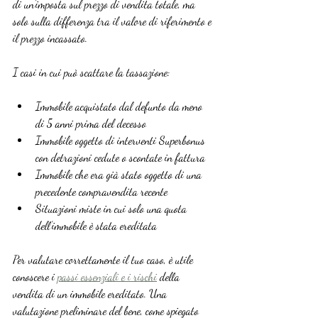
di un’imposta sul prezzo di vendita totale, ma 
solo sulla differenza tra il valore di riferimento e 
il prezzo incassato.
I casi in cui può scattare la tassazione:
Immobile acquistato dal defunto da meno 
di 5 anni prima del decesso
Immobile oggetto di interventi Superbonus 
con detrazioni cedute o scontate in fattura
Immobile che era già stato oggetto di una 
precedente compravendita recente
Situazioni miste in cui solo una quota 
dell’immobile è stata ereditata
Per valutare correttamente il tuo caso, è utile 
conoscere i 
passi essenziali e i rischi
 della 
vendita di un immobile ereditato. Una 
valutazione preliminare del bene, come spiegato 