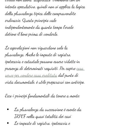
intento speculativo, quindi non si applica la logica 
della plusvalenza tipica delle compravendite 
ordinarie. Questo principio vale 
indipendentemente da quanto tempo l’erede 
detiene il bene prima di venderlo.
Le agevolazioni non riguardano solo la 
plusvalenza. Anche le imposte di registro, 
ipotecaria e catastale possono essere ridotte in 
presenza di determinati requisiti. Per capire 
cosa 
serve per vendere casa ereditata
 dal punto di 
vista documentale, è utile prepararsi con anticipo.
Ecco i principi fondamentali da tenere a mente:
La plusvalenza da successione è esente da 
IRPEF nella quasi totalità dei casi
Le imposte di registro, ipotecaria e 