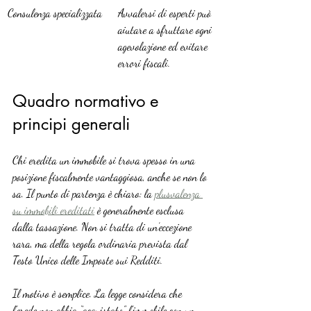
Consulenza specializzata
Avvalersi di esperti può 
aiutare a sfruttare ogni 
agevolazione ed evitare 
errori fiscali.
Quadro normativo e 
principi generali
Chi eredita un immobile si trova spesso in una 
posizione fiscalmente vantaggiosa, anche se non lo 
sa. Il punto di partenza è chiaro: la 
plusvalenza 
su immobili ereditati
 è generalmente esclusa 
dalla tassazione. Non si tratta di un’eccezione 
rara, ma della regola ordinaria prevista dal 
Testo Unico delle Imposte sui Redditi.
Il motivo è semplice. La legge considera che 
l’erede non abbia “acquistato” l’immobile con un 