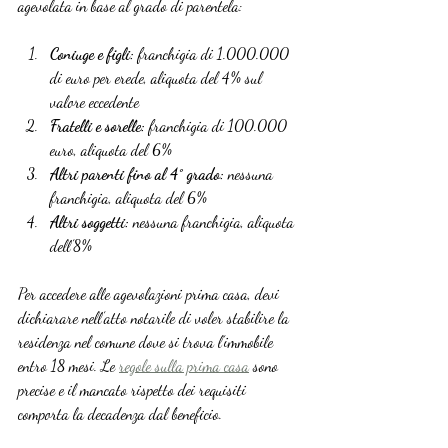
agevolata in base al grado di parentela:
Coniuge e figli:
 franchigia di 1.000.000 
di euro per erede, aliquota del 4% sul 
valore eccedente
Fratelli e sorelle:
 franchigia di 100.000 
euro, aliquota del 6%
Altri parenti fino al 4° grado:
 nessuna 
franchigia, aliquota del 6%
Altri soggetti:
 nessuna franchigia, aliquota 
dell’8%
Per accedere alle agevolazioni prima casa, devi 
dichiarare nell’atto notarile di voler stabilire la 
residenza nel comune dove si trova l’immobile 
entro 18 mesi. Le 
regole sulla prima casa
 sono 
precise e il mancato rispetto dei requisiti 
comporta la decadenza dal beneficio.