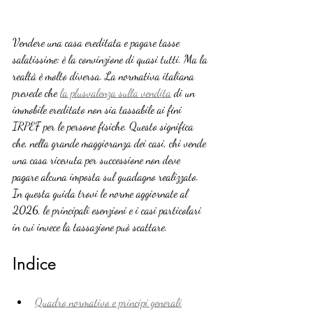
Vendere una casa ereditata e pagare tasse 
salatissime: è la convinzione di quasi tutti. Ma la 
realtà è molto diversa. La normativa italiana 
prevede che 
la plusvalenza sulla vendita
 di un 
immobile ereditato non sia tassabile ai fini 
IRPEF per le persone fisiche. Questo significa 
che, nella grande maggioranza dei casi, chi vende 
una casa ricevuta per successione non deve 
pagare alcuna imposta sul guadagno realizzato. 
In questa guida trovi le norme aggiornate al 
2026, le principali esenzioni e i casi particolari 
in cui invece la tassazione può scattare.
Indice
Quadro normativo e principi generali