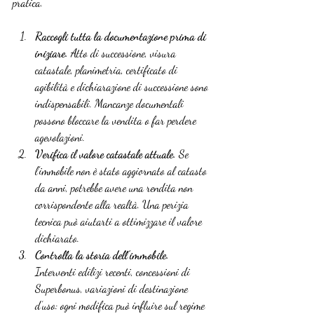
pratica.
Raccogli tutta la documentazione prima di 
iniziare.
 Atto di successione, visura 
catastale, planimetria, certificato di 
agibilità e dichiarazione di successione sono 
indispensabili. Mancanze documentali 
possono bloccare la vendita o far perdere 
agevolazioni.
Verifica il valore catastale attuale.
 Se 
l’immobile non è stato aggiornato al catasto 
da anni, potrebbe avere una rendita non 
corrispondente alla realtà. Una perizia 
tecnica può aiutarti a ottimizzare il valore 
dichiarato.
Controlla la storia dell’immobile.
Interventi edilizi recenti, concessioni di 
Superbonus, variazioni di destinazione 
d’uso: ogni modifica può influire sul regime 