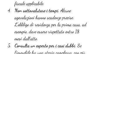
fiscale applicabile.
Non sottovalutare i tempi.
 Alcune 
agevolazioni hanno scadenze precise. 
L’obbligo di residenza per la prima casa, ad 
esempio, deve essere rispettato entro 18 
mesi dall’atto.
Consulta un esperto per i casi dubbi.
 Se 
l’immobile ha una storia complessa, con più 
eredi, quote indivise o interventi recenti, il 
fai da te può costare caro.
Consiglio Pro: Una buona 
strategia di pubblicità 
immobiliare per case ereditate
 non riguarda solo 
trovare acquirenti, ma anche presentare 
l’immobile in modo da massimizzare il prezzo 
finale e quindi ottimizzare il calcolo delle imposte.
La conferma unanime delle fonti autorevoli è che 
l’esenzione standard si applica nella grande 