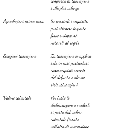
comporta la tassazione 
sulle plusvalenze.
Agevolazioni prima casa
Se possiedi i requisiti, 
puoi ottenere imposte 
fisse e risparmi 
notevoli al rogito.
Eccezioni tassazione
La tassazione si applica 
solo in casi particolari 
come acquisti recenti 
del defunto o alcune 
ristrutturazioni.
Valore catastale
Per tutte le 
dichiarazioni e i calcoli 
si parte dal valore 
catastale fissato 
nell’atto di successione.