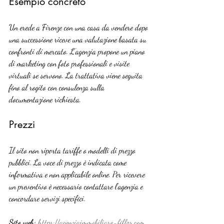
Esempio concreto
Un erede a Firenze con una casa da vendere dopo 
una successione riceve una valutazione basata su 
confronti di mercato. L’agenzia propone un piano 
di marketing con foto professionali e visite 
virtuali se servono. La trattativa viene seguita 
fino al rogito con consulenza sulla 
documentazione richiesta.
Prezzi
Il sito non riporta tariffe o modelli di prezzo 
pubblici. La voce di prezzo è indicata come 
informativa e non applicabile online. Per ricevere 
un preventivo è necessario contattare l’agenzia e 
concordare servizi specifici.
Sito web:
https://agenziaimmobiliare-fiflor.com