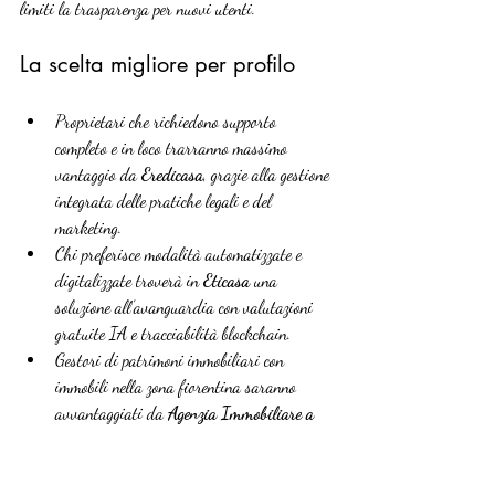
limiti la trasparenza per nuovi utenti.
La scelta migliore per profilo
Proprietari che richiedono supporto 
completo e in loco trarranno massimo 
vantaggio da 
Eredicasa
, grazie alla gestione 
integrata delle pratiche legali e del 
marketing.
Chi preferisce modalità automatizzate e 
digitalizzate troverà in 
Eticasa
 una 
soluzione all’avanguardia con valutazioni 
gratuite IA e tracciabilità blockchain.
Gestori di patrimoni immobiliari con 
immobili nella zona fiorentina saranno 
avvantaggiati da 
Agenzia Immobiliare a 
Firenze
, con strategie su misura.
Eredi che prediligono trasparenza e 
semplicità nei costi potrebbero preferire 