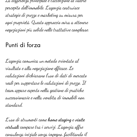
La differenza principale è l’attenzione al valore 
percepito dell’immobile. L’agenzia costruisce 
strategie di prezzo e marketing su misura per 
ogni proprietà. Questo approccio mira a ottenere 
negoziazioni più solide nelle trattative complesse.
Punti di forza
L’agenzia comunica un metodo orientato al 
risultato e alla negoziazione efficace. Le 
valutazioni dichiarano l’uso di dati di mercato 
reali per supportare le valutazioni di prezzo. Il 
team appare esperto nella gestione di pratiche 
successionarie e nella vendita di immobili non 
standard.
L’uso di strumenti come 
home staging
 e 
visite 
virtuali
 compare tra i servizi. L’agenzia offre 
consulenza iniziale senza impegno, facilitando il 