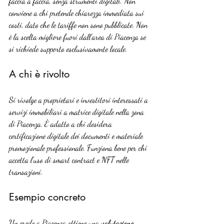
faccia a faccia, senza strumenti digitali. Non 
conviene a chi pretende chiarezza immediata sui 
costi, dato che le tariffe non sono pubblicate. Non 
è la scelta migliore fuori dall’area di Piacenza se 
si richiede supporto esclusivamente locale.
A chi è rivolto
Si rivolge a proprietari e investitori interessati a 
servizi immobiliari a matrice digitale nella zona 
di Piacenza. È adatto a chi desidera 
certificazione digitale dei documenti e materiale 
promozionale professionale. Funziona bene per chi 
accetta l’uso di smart contract e NFT nelle 
transazioni.
Esempio concreto
Un erede a Piacenza ottiene una 
valutazione 