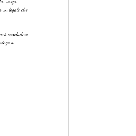
ta: senza 
a un legale che 
 può concludere 
ringe a 