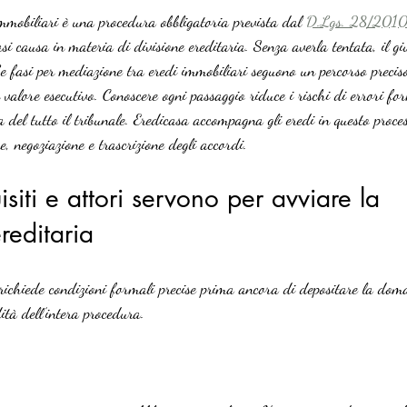
mmobiliari è una procedura obbligatoria prevista dal 
D.Lgs. 28/201
asi causa in materia di divisione ereditaria. Senza averla tentata, il gi
 fasi per mediazione tra eredi immobiliari seguono un percorso preci
n valore esecutivo. Conoscere ogni passaggio riduce i rischi di errori for
ita del tutto il tribunale. Eredicasa accompagna gli eredi in questo proc
e, negoziazione e trascrizione degli accordi.
siti e attori servono per avviare la 
reditaria
richiede condizioni formali precise prima ancora di depositare la dom
dità dell’intera procedura.