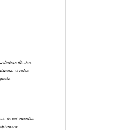
ediatore illustra 
riscono, si entra 
questo 
cus, in cui incontra 
 esprimono 