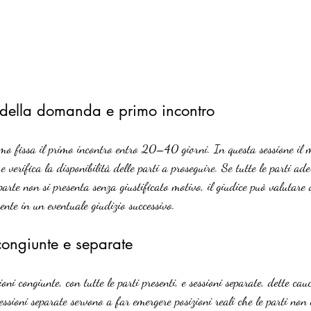
 della domanda e primo incontro
smo fissa il primo incontro entro 20–40 giorni. In questa sessione il m
e verifica la disponibilità delle parti a proseguire. Se tutte le parti ade
parte non si presenta senza giustificato motivo, il giudice può valutare 
te in un eventuale giudizio successivo.
congiunte e separate
ni congiunte, con tutte le parti presenti, e sessioni separate, dette cau
sessioni separate servono a far emergere posizioni reali che le parti non