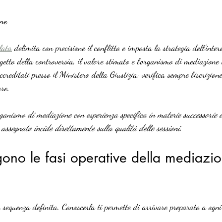
ne
lata
 delimita con precisione il conflitto e imposta la strategia dell’inte
ggetto della controversia, il valore stimato e l’organismo di mediazione s
reditati presso il Ministero della Giustizia: verifica sempre l’iscrizione
are.
rganismo di mediazione con esperienza specifica in materie successorie 
ssegnato incide direttamente sulla qualità delle sessioni.
ono le fasi operative della mediazi
sequenza definita. Conoscerla ti permette di arrivare preparato a ogni