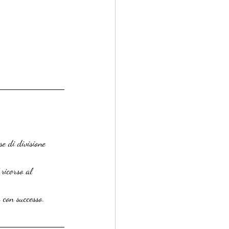
se di divisione 
 ricorso al 
 con successo.