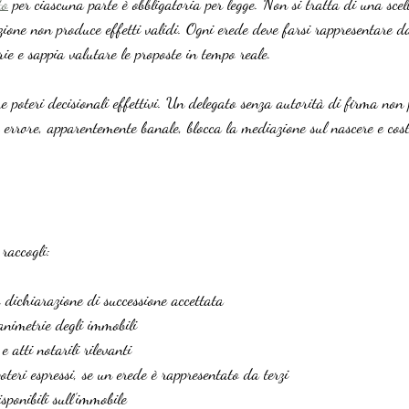
to
 per ciascuna parte è obbligatoria per legge. Non si tratta di una scel
zione non produce effetti validi. Ogni erede deve farsi rappresentare d
ie e sappia valutare le proposte in tempo reale.
e poteri decisionali effettivi. Un delegato senza autorità di firma non
 errore, apparentemente banale, blocca la mediazione sul nascere e cost
raccogli:
o dichiarazione di successione accettata
lanimetrie degli immobili
e atti notarili rilevanti
oteri espressi, se un erede è rappresentato da terzi
isponibili sull’immobile