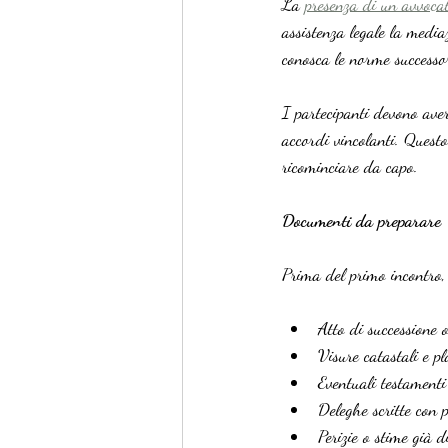
La 
presenza di un avvoca
assistenza legale la media
conosca le norme successor
I partecipanti devono aver
accordi vincolanti. Questo
ricominciare da capo.
Documenti da preparare
Prima del primo incontro, 
Atto di successione 
Visure catastali e p
Eventuali testamenti 
Deleghe scritte con p
Perizie o stime già d