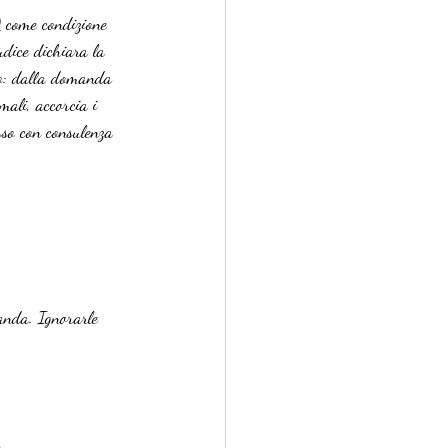
0
 come condizione 
udice dichiara la 
so: dalla domanda 
mali, accorcia i 
esso con consulenza 
anda. Ignorarle 