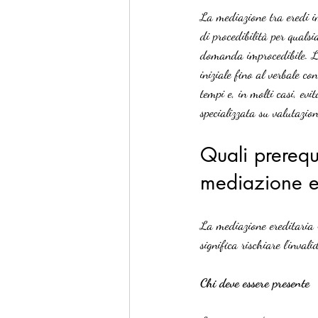
La mediazione tra eredi i
di procedibilità per qualsi
domanda improcedibile. Le
iniziale fino al verbale co
tempi e, in molti casi, ev
specializzata su valutazion
Quali prerequi
mediazione e
La mediazione ereditaria 
significa rischiare l’invali
Chi deve essere presente