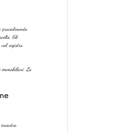
ro procedimento. 
celto. Gli 
 nel registro 
e immobiliari. La 
one 
 incontro.