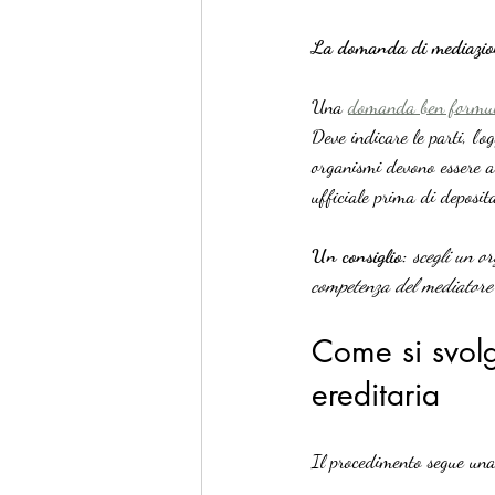
La domanda di mediazio
Una 
domanda ben formu
Deve indicare le parti, l’o
organismi devono essere acc
ufficiale prima di deposit
Un consiglio:
scegli un o
competenza del mediatore a
Come si svolg
ereditaria
Il procedimento segue una 