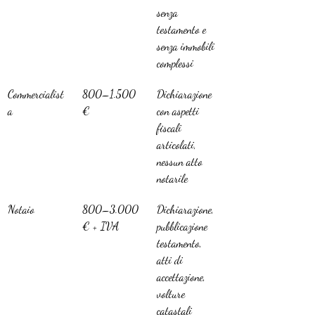
senza 
testamento e 
senza immobili 
complessi
Commercialist
800–1.500 
Dichiarazione 
a
€
con aspetti 
fiscali 
articolati, 
nessun atto 
notarile
Notaio
800–3.000 
Dichiarazione, 
€ + IVA
pubblicazione 
testamento, 
atti di 
accettazione, 
volture 
catastali