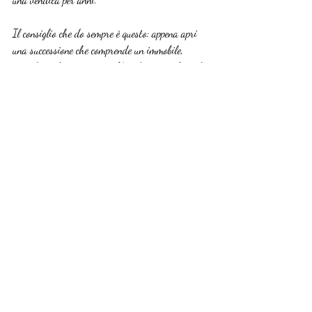
Il consiglio che do sempre è questo: appena apri 
una successione che comprende un immobile, 
consulta subito un notaio. Non dopo aver fatto la 
dichiarazione al CAF. Non dopo aver scoperto il 
testamento. Subito. Il costo della consulenza 
iniziale è minimo rispetto al valore di un 
immobile bloccato o di un contenzioso tra eredi. 
Per chi poi vuole anche vendere l’immobile 
ereditato, affidarsi a professionisti specializzati 
come Eredicasa significa avere già tutta la parte 
legale e commerciale coordinata, senza dover 
gestire tutto da soli.
— Francesco
Eredicasa ti affianca nella 