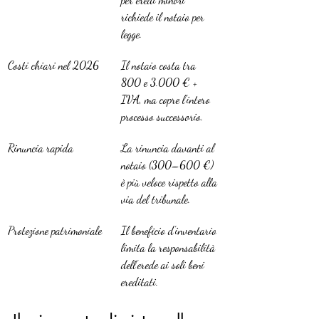
richiede il notaio per 
legge.
Costi chiari nel 2026
Il notaio costa tra 
800 e 3.000 € + 
IVA, ma copre l’intero 
processo successorio.
Rinuncia rapida
La rinuncia davanti al 
notaio (300–600 €) 
è più veloce rispetto alla 
via del tribunale.
Protezione patrimoniale
Il beneficio d’inventario 
limita la responsabilità 
dell’erede ai soli beni 
ereditati.