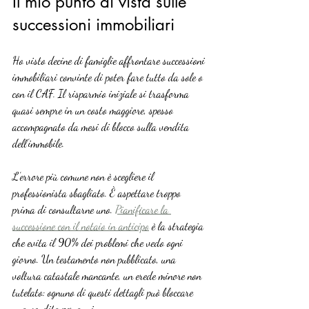
Il mio punto di vista sulle 
successioni immobiliari
Ho visto decine di famiglie affrontare successioni 
immobiliari convinte di poter fare tutto da sole o 
con il CAF. Il risparmio iniziale si trasforma 
quasi sempre in un costo maggiore, spesso 
accompagnato da mesi di blocco sulla vendita 
dell’immobile.
L’errore più comune non è scegliere il 
professionista sbagliato. È aspettare troppo 
prima di consultarne uno. 
Pianificare la 
successione con il notaio in anticipo
 è la strategia 
che evita il 90% dei problemi che vedo ogni 
giorno. Un testamento non pubblicato, una 
voltura catastale mancante, un erede minore non 
tutelato: ognuno di questi dettagli può bloccare 
una vendita per anni.