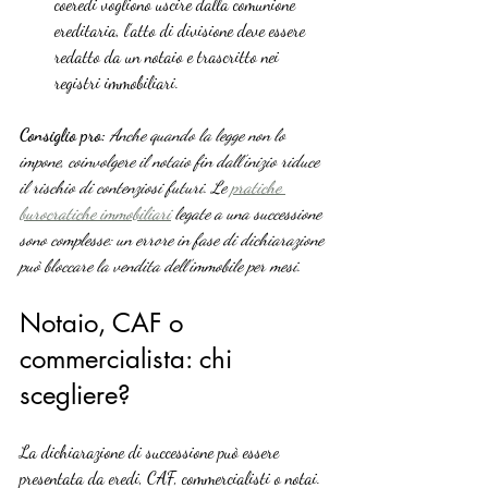
coeredi vogliono uscire dalla comunione 
ereditaria, l’atto di divisione deve essere 
redatto da un notaio e trascritto nei 
registri immobiliari.
Consiglio pro:
Anche quando la legge non lo 
impone, coinvolgere il notaio fin dall’inizio riduce 
il rischio di contenziosi futuri. Le 
pratiche 
burocratiche immobiliari
 legate a una successione 
sono complesse: un errore in fase di dichiarazione 
può bloccare la vendita dell’immobile per mesi.
Notaio, CAF o 
commercialista: chi 
scegliere?
La dichiarazione di successione può essere 
presentata da eredi, CAF, commercialisti o notai. 