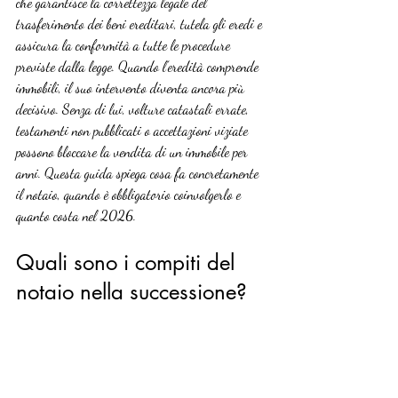
che garantisce la correttezza legale del 
trasferimento dei beni ereditari, tutela gli eredi e 
assicura la conformità a tutte le procedure 
previste dalla legge. Quando l’eredità comprende 
immobili, il suo intervento diventa ancora più 
decisivo. Senza di lui, volture catastali errate, 
testamenti non pubblicati o accettazioni viziate 
possono bloccare la vendita di un immobile per 
anni. Questa guida spiega cosa fa concretamente 
il notaio, quando è obbligatorio coinvolgerlo e 
quanto costa nel 2026.
Quali sono i compiti del 
notaio nella successione?