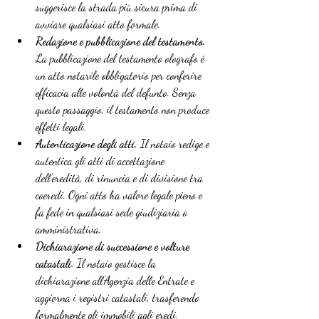
suggerisce la strada più sicura prima di 
avviare qualsiasi atto formale.
Redazione e pubblicazione del testamento.
La pubblicazione del testamento olografo è 
un atto notarile obbligatorio per conferire 
efficacia alle volontà del defunto. Senza 
questo passaggio, il testamento non produce 
effetti legali.
Autenticazione degli atti.
 Il notaio redige e 
autentica gli atti di accettazione 
dell’eredità, di rinuncia e di divisione tra 
coeredi. Ogni atto ha valore legale pieno e 
fa fede in qualsiasi sede giudiziaria o 
amministrativa.
Dichiarazione di successione e volture 
catastali.
 Il notaio gestisce la 
dichiarazione all’Agenzia delle Entrate e 
aggiorna i registri catastali, trasferendo 
formalmente gli immobili agli eredi.