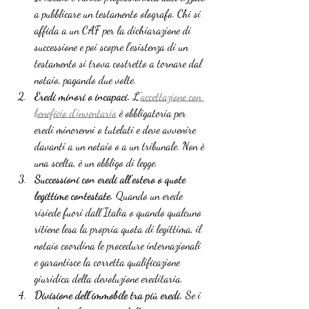
a pubblicare un testamento olografo. Chi si 
affida a un CAF per la dichiarazione di 
successione e poi scopre l’esistenza di un 
testamento si trova costretto a tornare dal 
notaio, pagando due volte.
Eredi minori o incapaci.
 L’
accettazione con 
beneficio d’inventario
 è obbligatoria per 
eredi minorenni o tutelati e deve avvenire 
davanti a un notaio o a un tribunale. Non è 
una scelta, è un obbligo di legge.
Successioni con eredi all’estero o quote 
legittime contestate.
 Quando un erede 
risiede fuori dall’Italia o quando qualcuno 
ritiene lesa la propria quota di legittima, il 
notaio coordina le procedure internazionali 
e garantisce la corretta qualificazione 
giuridica della devoluzione ereditaria.
Divisione dell’immobile tra più eredi.
 Se i 