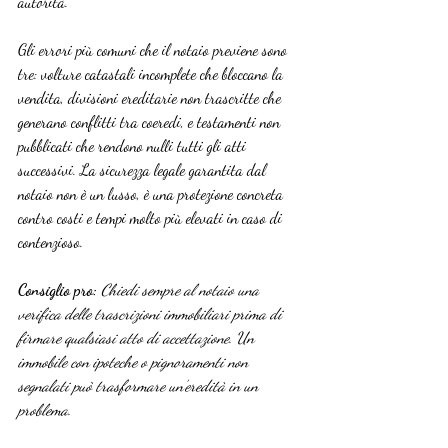
autorità.
Gli errori più comuni che il notaio previene sono 
tre: volture catastali incomplete che bloccano la 
vendita, divisioni ereditarie non trascritte che 
generano conflitti tra coeredi, e testamenti non 
pubblicati che rendono nulli tutti gli atti 
successivi. La sicurezza legale garantita dal 
notaio non è un lusso, è una protezione concreta 
contro costi e tempi molto più elevati in caso di 
contenzioso.
Consiglio pro:
Chiedi sempre al notaio una 
verifica delle trascrizioni immobiliari prima di 
firmare qualsiasi atto di accettazione. Un 
immobile con ipoteche o pignoramenti non 
segnalati può trasformare un’eredità in un 
problema.