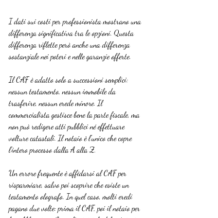
I dati sui costi per professionista mostrano una 
differenza significativa tra le opzioni. Questa 
differenza riflette però anche una differenza 
sostanziale nei poteri e nelle garanzie offerte.
Il CAF è adatto solo a successioni semplici: 
nessun testamento, nessun immobile da 
trasferire, nessun erede minore. Il 
commercialista gestisce bene la parte fiscale, ma 
non può redigere atti pubblici né effettuare 
volture catastali. Il notaio è l’unico che copre 
l’intero processo dalla A alla Z.
Un errore frequente è affidarsi al CAF per 
risparmiare, salvo poi scoprire che esiste un 
testamento olografo. In quel caso, molti eredi 
pagano due volte: prima il CAF, poi il notaio per 