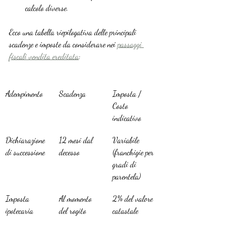
calcolo diverse.
Ecco una tabella riepilogativa delle principali 
scadenze e imposte da considerare nei 
passaggi 
fiscali vendita ereditata
:
Adempimento
Scadenza
Imposta / 
Costo 
indicativo
Dichiarazione 
12 mesi dal 
Variabile 
di successione
decesso
(franchigie per 
gradi di 
parentela)
Imposta 
Al momento 
2% del valore 
ipotecaria
del rogito
catastale