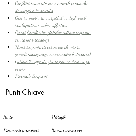
Conflitti tra eredi: come evitarli prima che 
danneggino la vendita
Gestire emotività e aspettative degli eredi: 
tra liquidità e valore affettivo
Errori fiscali e tempistiche: evitare sorprese 
con tasse e scadenze
Il nostro punto di vista: piccoli errori, 
grandi conseguenze (e come evitarli davvero)
Ottieni il supporto giusto per vendere senza 
errori
Domande frequenti
Punti Chiave
Punto
Dettagli
Documenti prioritari
Senza successione, 