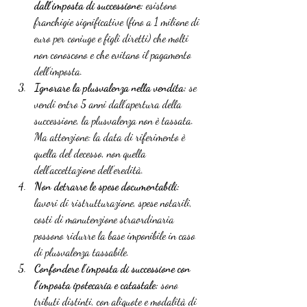
dall’imposta di successione:
 esistono 
franchigie significative (fino a 1 milione di 
euro per coniuge e figli diretti) che molti 
non conoscono e che evitano il pagamento 
dell’imposta.
Ignorare la plusvalenza nella vendita:
 se 
vendi entro 5 anni dall’apertura della 
successione, la plusvalenza non è tassata. 
Ma attenzione: la data di riferimento è 
quella del decesso, non quella 
dell’accettazione dell’eredità.
Non detrarre le spese documentabili:
lavori di ristrutturazione, spese notarili, 
costi di manutenzione straordinaria 
possono ridurre la base imponibile in caso 
di plusvalenza tassabile.
Confondere l’imposta di successione con 
l’imposta ipotecaria e catastale:
 sono 
tributi distinti, con aliquote e modalità di 