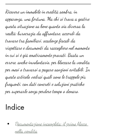
Ricevere un immobile in eredità sembra, in 
apparenza, una fortuna. Ma chi si trova a gestire 
questa situazione sa bene quanto sia diversa la 
realtà: burocrazia da affrontare, accordi da 
trovare tra familiari, scadenze fiscali da 
rispettare e documenti da raccogliere nel momento 
in cui si è già emotivamente provati. Basta un 
errore, anche involontario, per bloccare la vendita 
per mesi o trovarsi a pagare sanzioni evitabili. In 
questo articolo vedrai quali sono le trappole più 
frequenti, con dati concreti e soluzioni pratiche 
per superarle senza perdere tempo o denaro.
Indice
Documentazione incompleta: il primo blocco 
nella vendita