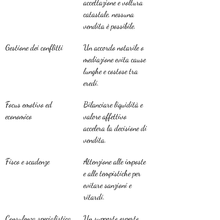
accettazione e voltura 
catastale, nessuna 
vendita è possibile.
Gestione dei conflitti
Un accordo notarile o 
mediazione evita cause 
lunghe e costose tra 
eredi.
Focus emotivo ed 
Bilanciare liquidità e 
economico
valore affettivo 
accelera la decisione di 
vendita.
Fisco e scadenze
Attenzione alle imposte 
e alle tempistiche per 
evitare sanzioni e 
ritardi.
Consulenza specialistica
Un supporto esperto 