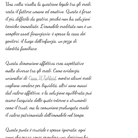
Una volta risolta la questione legale tra gli eredi, 
resta il fattore umano ed emotivo. Questo è forse 
il più difficile da gestire, perché non ha soluzioni 
tecniche immediate. L’immobile ereditato non è un 
semplice asset finanziario: è spesso la casa dei 
genitori, il luogo dell’infanzia, un pezzo di 
identità familiare.
Questa dimensione affettiva crea aspettative 
molto diverse tra gli eredi. Come evidenzia 
un’analisi di 
Casa Il Tabloid
, mentre alcuni eredi 
vogliono vendere per liquidità, altri sono mossi 
dal valore affettivo, e la soluzione equilibrata può 
essere l’acquisto delle quote interne o strumenti 
come il trust, ma la comunione prolungata erode 
il valore patrimoniale dell’immobile nel tempo.
Questo punto è cruciale e spesso ignorato: ogni 
anno che passa senza prendere una decisione ha 