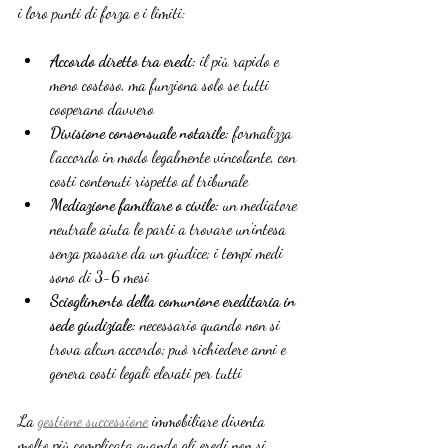
i loro punti di forza e i limiti:
Accordo diretto tra eredi:
 il più rapido e 
meno costoso, ma funziona solo se tutti 
cooperano davvero
Divisione consensuale notarile:
 formalizza 
l’accordo in modo legalmente vincolante, con 
costi contenuti rispetto al tribunale
Mediazione familiare o civile:
 un mediatore 
neutrale aiuta le parti a trovare un’intesa 
senza passare da un giudice; i tempi medi 
sono di 3-6 mesi
Scioglimento della comunione ereditaria in 
sede giudiziale:
 necessario quando non si 
trova alcun accordo; può richiedere anni e 
genera costi legali elevati per tutti
La 
gestione successione
 immobiliare diventa 
molto più complicata quando gli eredi non si 