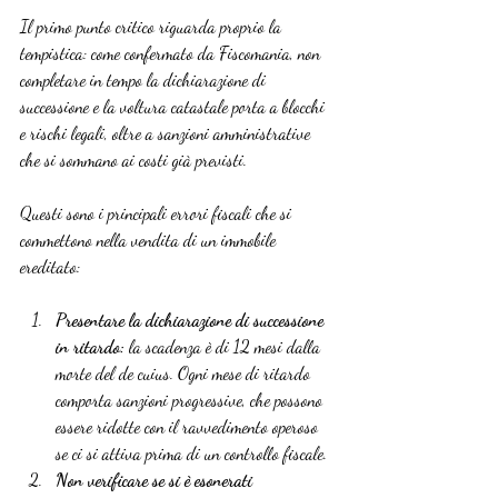
Il primo punto critico riguarda proprio la 
tempistica: come confermato da Fiscomania, non 
completare in tempo la dichiarazione di 
successione e la voltura catastale porta a blocchi 
e rischi legali, oltre a sanzioni amministrative 
che si sommano ai costi già previsti.
Questi sono i principali errori fiscali che si 
commettono nella vendita di un immobile 
ereditato:
Presentare la dichiarazione di successione 
in ritardo:
 la scadenza è di 12 mesi dalla 
morte del de cuius. Ogni mese di ritardo 
comporta sanzioni progressive, che possono 
essere ridotte con il ravvedimento operoso 
se ci si attiva prima di un controllo fiscale.
Non verificare se si è esonerati 