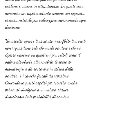
parlano o vivono in città diverse. In questi casi, 
nominare un rappresentante comune con apposita 
procura notarile può velocizzare enormemente ogni 
decisione.
Un aspetto spesso trascurato: i conflitti tra eredi 
non riguardano solo chi vuole vendere e chi no. 
Spesso nascono su questioni più sottili come il 
valore attribuito all’immobile, le spese di 
manutenzione da sostenere in attesa della 
vendita, o i carichi fiscali da ripartire. 
Concordare questi aspetti per iscritto, anche 
prima di rivolgersi a un notaio, riduce 
drasticamente le probabilità di scontro.