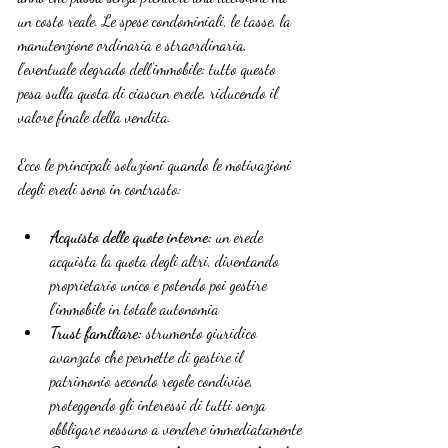
un costo reale. Le spese condominiali, le tasse, la 
manutenzione ordinaria e straordinaria, 
l’eventuale degrado dell’immobile: tutto questo 
pesa sulla quota di ciascun erede, riducendo il 
valore finale della vendita.
Ecco le principali soluzioni quando le motivazioni 
degli eredi sono in contrasto:
Acquisto delle quote interne:
 un erede 
acquista la quota degli altri, diventando 
proprietario unico e potendo poi gestire 
l’immobile in totale autonomia
Trust familiare:
 strumento giuridico 
avanzato che permette di gestire il 
patrimonio secondo regole condivise, 
proteggendo gli interessi di tutti senza 
obbligare nessuno a vendere immediatamente