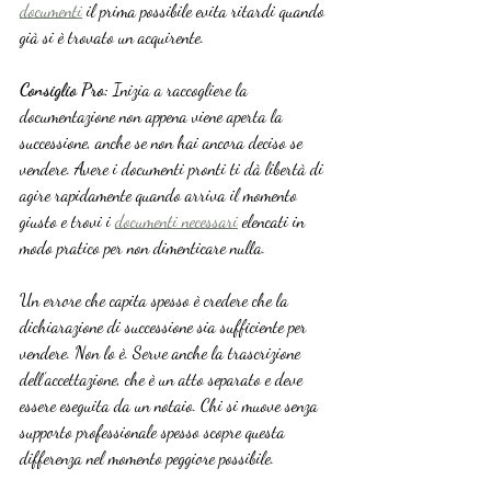
documenti
 il prima possibile evita ritardi quando 
già si è trovato un acquirente.
Consiglio Pro:
 Inizia a raccogliere la 
documentazione non appena viene aperta la 
successione, anche se non hai ancora deciso se 
vendere. Avere i documenti pronti ti dà libertà di 
agire rapidamente quando arriva il momento 
giusto e trovi i 
documenti necessari
 elencati in 
modo pratico per non dimenticare nulla.
Un errore che capita spesso è credere che la 
dichiarazione di successione sia sufficiente per 
vendere. Non lo è. Serve anche la trascrizione 
dell’accettazione, che è un atto separato e deve 
essere eseguita da un notaio. Chi si muove senza 
supporto professionale spesso scopre questa 
differenza nel momento peggiore possibile.