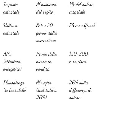
Imposta 
Al momento 
1% del valore 
catastale
del rogito
catastale
Voltura 
Entro 30 
55 euro (fisso)
catastale
giorni dalla 
successione
APE 
Prima della 
150-300 
(attestato 
messa in 
euro circa
energetico)
vendita
Plusvalenza 
Al rogito 
26% sulla 
(se tassabile)
(sostitutiva 
differenza di 
26%)
valore
Gestire correttamente le 
fasi compravendita 
eredità
 richiede attenzione sia ai termini legali 
sia ai calcoli fiscali. Un commercialista 
specializzato in successioni può fare la differenza 