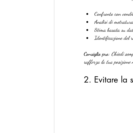
Confronto con vendit
Analisi di metratura
Stima basata su dati
Identificazione del r
Consiglio pro:
Chiedi semp
rafforza la tua posizione n
2. Evitare la