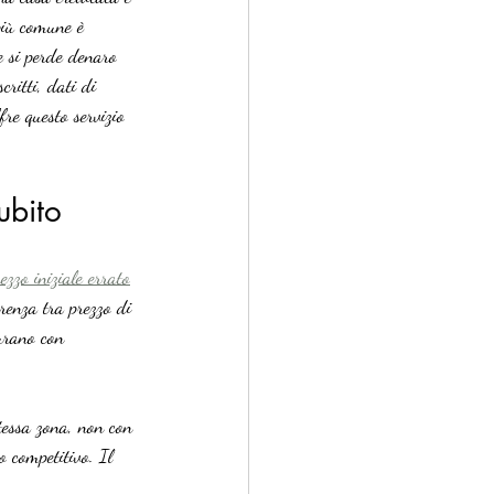
più comune è 
e si perde denaro 
ritti, dati di 
fre questo servizio 
ubito
ezzo iniziale errato
renza tra prezzo di 
surano con 
tessa zona, non con 
o competitivo. Il 