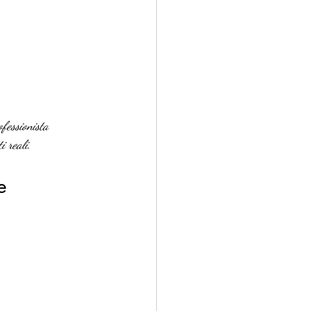
fessionista 
i reali.
e