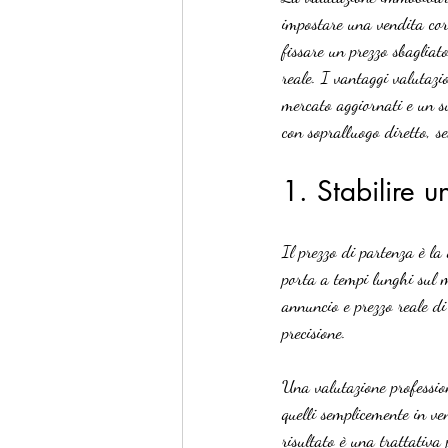
impostare una vendita cor
fissare un prezzo sbagliat
reale. I vantaggi valutazi
mercato aggiornati e un su
con sopralluogo diretto, s
1. Stabilire u
Il prezzo di partenza è la
porta a tempi lunghi sul m
annuncio e prezzo reale di 
precisione.
Una valutazione profession
quelli semplicemente in ve
risultato è una trattativa