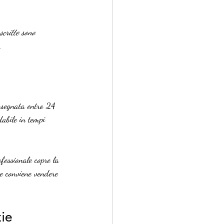
scritte sono 
.
onsegnata entro 24 
dabile in tempi 
fessionale copre la 
se conviene vendere 
zie