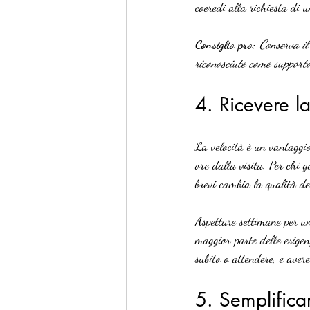
coeredi alla richiesta di 
Consiglio pro:
Conserva il
riconosciute come supporto 
4. Ricevere l
La velocità è un vantaggi
ore dalla visita. Per chi g
brevi cambia la qualità del
Aspettare settimane per un
maggior parte delle esigen
subito o attendere, e avere
5. Semplificar