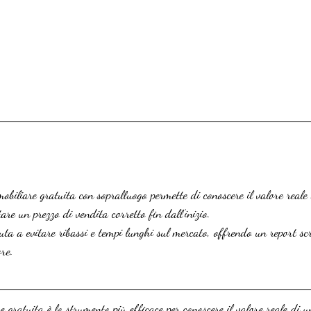
biliare gratuita con sopralluogo permette di conoscere il valore reale
are un prezzo di vendita corretto fin dall’inizio.
ta a evitare ribassi e tempi lunghi sul mercato, offrendo un report sc
re.
 gratuita è lo strumento più efficace per conoscere il valore reale di u