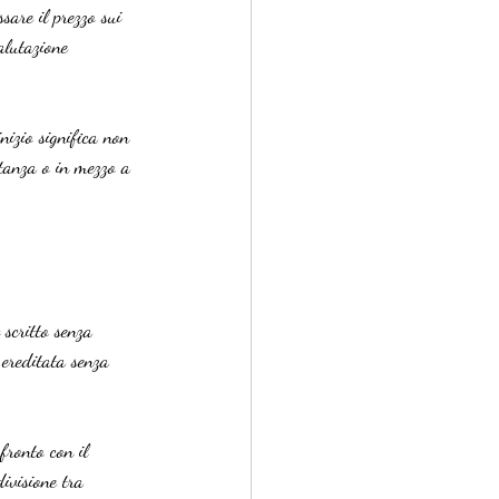
sare il prezzo sui 
alutazione 
nizio significa non 
stanza o in mezzo a 
scritto senza 
 ereditata senza 
fronto con il 
ivisione tra 