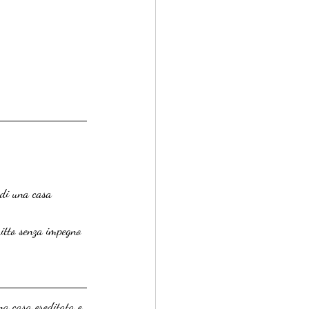
 di una casa 
ritto senza impegno 
na casa ereditata e 