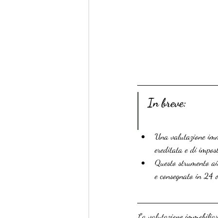
In breve:
Una valutazione immo
ereditata e di impost
Questo strumento aiu
e consegnato in 24 o
La valutazione immobiliare