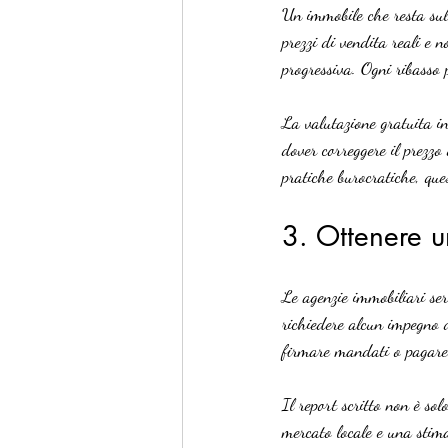
Un immobile che resta sul 
prezzi di vendita reali e 
progressiva. Ogni ribasso 
La valutazione gratuita int
dover correggere il prezzo
pratiche burocratiche, qu
3. Ottenere u
Le agenzie immobiliari ser
richiedere alcun impegno d
firmare mandati o pagare p
Il report scritto non è sol
mercato locale e una stima