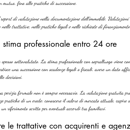
un mutuo, fino alle pratiche di successione.
 report di valutazione nella documentazione dell’immobile. Valutazioni 
nelle trattative, nelle pratiche legali e nelle richieste di finanziamento
a stima professionale entro 24 ore
o spesso sottovalutato. La stima professionale con sopralluogo viene c
estisce una successione con scadenze legali o fiscali, avere un dato affi
le decisioni.
a perizia formale non è sempre necessario. La valutazione gratuita pro
ze pratiche di un erede: conoscere il valore di mercato attuale, capire 
 un riferimento scritto per eventuali accordi tra familiari.
e le trattative con acquirenti e agen