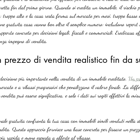
retta fin dal primo giorno. Quando si eredita un immobile, il rischio 
o: troppo alto e la casa resta ferma sul mercato per mesi, troppo basso 
one gratuita casa vanno ben oltre il semplice numero: includono report sc
pporto concreto per decisioni legali, fiscali e commerciali. Eredicasa of
enza impegno di vendita.
n prezzo di vendita realistico fin da s
 decisione più importante nella vendita di un immobile ereditato. 
Un pr
ercato e a ribassi progressivi che penalizzano il valore finale. La diffe
vendita può essere significativa, e solo i dati sui rogiti effettivi la mi
ale gratuita confronta la tua casa con immobili simili venduti nella s
ndita. Questo approccio fornisce una base concreta per fissare un prezz
 più rapida e meno esposta a offerte al ribasso.