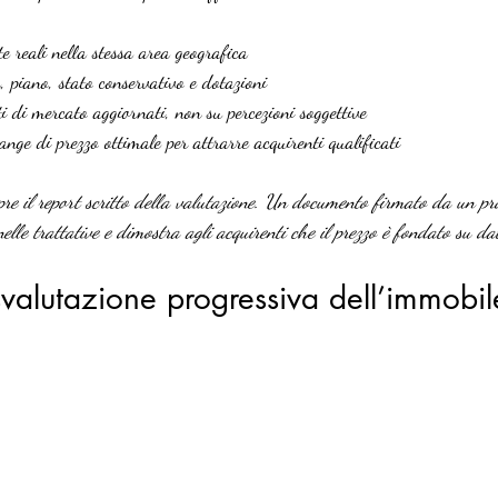
e reali nella stessa area geografica
, piano, stato conservativo e dotazioni
 di mercato aggiornati, non su percezioni soggettive
ange di prezzo ottimale per attrarre acquirenti qualificati
re il report scritto della valutazione. Un documento firmato da un pro
elle trattative e dimostra agli acquirenti che il prezzo è fondato su dat
 svalutazione progressiva dell’immobil