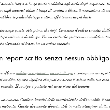
mercato troppo a lungo perde credibilità agli occhi degli acquirenti. Fis
non sugli annunci riduce i tempi di vendita e blocca il meccanismo di sv
pubblico segnala debolezza e attira offerte ancora più basse.
errompe questo ciclo prima che inizi. Conoscere il valore corretto dall’i
 dopo settimane di silenzio. Per un erede che gestisce un immobile a di
esto risparmio di tempo ha un valore concreto.
n report scritto senza nessun obbligo
ie offrono 
valutazione gratuita con sopralluogo
 e consegnano un report 
i vendita. Questo significa che puoi conoscere il valore della tua casa
arcelle. Il servizio è gratuito nel senso pieno del termine.
o un numero. Contiene l’analisi delle caratteristiche dell’immobile, il con
 motivata. Questo documento diventa utile in molte situazioni: dalla d