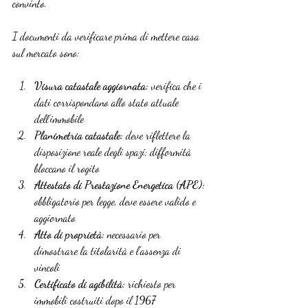
convinto.
I documenti da verificare prima di mettere casa 
sul mercato sono:
Visura catastale aggiornata:
 verifica che i 
dati corrispondano allo stato attuale 
dell’immobile
Planimetria catastale:
 deve riflettere la 
disposizione reale degli spazi; difformità 
bloccano il rogito
Attestato di Prestazione Energetica (APE):
obbligatorio per legge, deve essere valido e 
aggiornato
Atto di proprietà:
 necessario per 
dimostrare la titolarità e l’assenza di 
vincoli
Certificato di agibilità:
 richiesto per 
immobili costruiti dopo il 1967