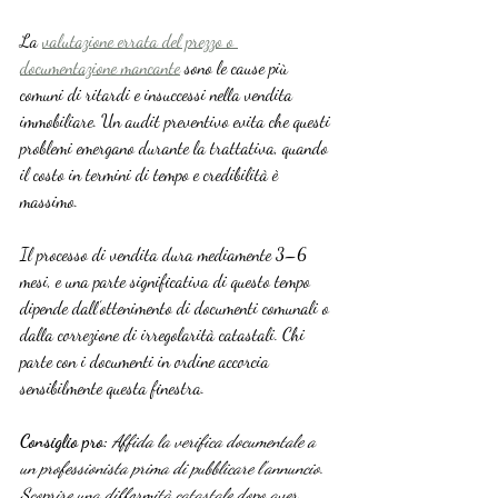
La 
valutazione errata del prezzo o 
documentazione mancante
 sono le cause più 
comuni di ritardi e insuccessi nella vendita 
immobiliare. Un audit preventivo evita che questi 
problemi emergano durante la trattativa, quando 
il costo in termini di tempo e credibilità è 
massimo.
Il processo di vendita dura mediamente 3–6 
mesi, e una parte significativa di questo tempo 
dipende dall’ottenimento di documenti comunali o 
dalla correzione di irregolarità catastali. Chi 
parte con i documenti in ordine accorcia 
sensibilmente questa finestra.
Consiglio pro:
Affida la verifica documentale a 
un professionista prima di pubblicare l’annuncio. 
Scoprire una difformità catastale dopo aver 