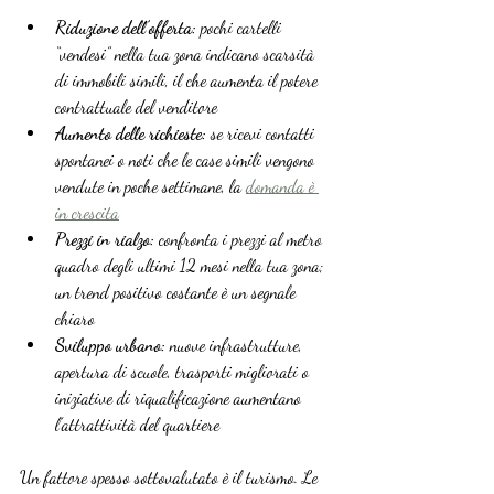
Riduzione dell’offerta:
 pochi cartelli 
“vendesi” nella tua zona indicano scarsità 
di immobili simili, il che aumenta il potere 
contrattuale del venditore
Aumento delle richieste:
 se ricevi contatti 
spontanei o noti che le case simili vengono 
vendute in poche settimane, la 
domanda è 
in crescita
Prezzi in rialzo:
 confronta i prezzi al metro 
quadro degli ultimi 12 mesi nella tua zona; 
un trend positivo costante è un segnale 
chiaro
Sviluppo urbano:
 nuove infrastrutture, 
apertura di scuole, trasporti migliorati o 
iniziative di riqualificazione aumentano 
l’attrattività del quartiere
Un fattore spesso sottovalutato è il turismo. Le 