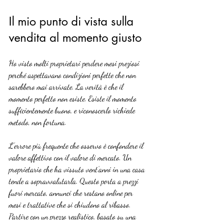
Il mio punto di vista sulla 
vendita al momento giusto
Ho visto molti proprietari perdere mesi preziosi 
perché aspettavano condizioni perfette che non 
sarebbero mai arrivate. La verità è che il 
momento perfetto non esiste. Esiste il momento 
sufficientemente buono, e riconoscerlo richiede 
metodo, non fortuna.
L’errore più frequente che osservo è confondere il 
valore affettivo con il valore di mercato. Un 
proprietario che ha vissuto vent’anni in una casa 
tende a sopravvalutarla. Questo porta a prezzi 
fuori mercato, annunci che restano online per 
mesi e trattative che si chiudono al ribasso. 
Partire con un prezzo realistico, basato su una 