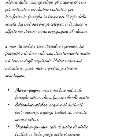
ritorno dalle vacanze estive, gli acquirenti sono 
più motivati a concludere trattative per 
trasferire la famiglia in tempo per l’inizio della 
scuola. La motivazione psicologica si traduce in 
offerte più decise e meno negoziazioni al ribasso.
I mesi da evitare sono dicembre e gennaio. Le 
festività e il clima riducono drasticamente visite 
e interesse degli acquirenti. Mettere casa sul 
mercato in questi mesi significa partire in 
svantaggio.
Marzo-giugno:
 massima luce naturale, 
famiglie attive, clima favorevole alle visite
Settembre-ottobre:
 acquirenti motivati 
post-vacanze, urgenza scolastica, mercato 
ancora attivo
Dicembre-gennaio:
 calo drastico di visite, 
trattative lente, prezzi sotto pressione