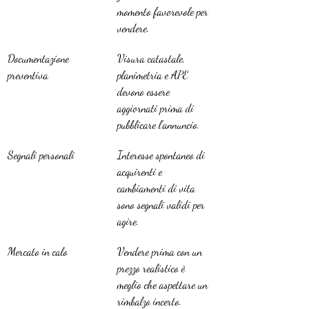
momento favorevole per 
vendere.
Documentazione 
Visura catastale, 
preventiva
planimetria e APE 
devono essere 
aggiornati prima di 
pubblicare l’annuncio.
Segnali personali
Interesse spontaneo di 
acquirenti e 
cambiamenti di vita 
sono segnali validi per 
agire.
Mercato in calo
Vendere prima con un 
prezzo realistico è 
meglio che aspettare un 
rimbalzo incerto.