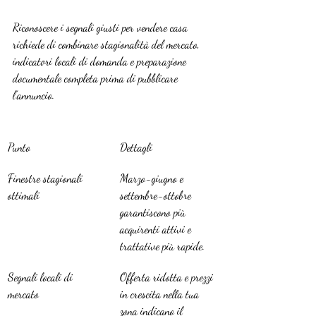
Riconoscere i segnali giusti per vendere casa 
richiede di combinare stagionalità del mercato, 
indicatori locali di domanda e preparazione 
documentale completa prima di pubblicare 
l’annuncio.
Punto
Dettagli
Finestre stagionali 
Marzo-giugno e 
ottimali
settembre-ottobre 
garantiscono più 
acquirenti attivi e 
trattative più rapide.
Segnali locali di 
Offerta ridotta e prezzi 
mercato
in crescita nella tua 
zona indicano il 