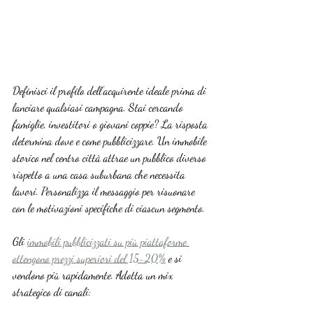
Definisci il profilo dell’acquirente ideale prima di 
lanciare qualsiasi campagna. Stai cercando 
famiglie, investitori o giovani coppie? La risposta 
determina dove e come pubblicizzare. Un immobile 
storico nel centro città attrae un pubblico diverso 
rispetto a una casa suburbana che necessita 
lavori. Personalizza il messaggio per risuonare 
con le motivazioni specifiche di ciascun segmento.
Gli 
immobili pubblicizzati su più piattaforme 
ottengono prezzi superiori del 15-20%
 e si 
vendono più rapidamente. Adotta un mix 
strategico di canali: