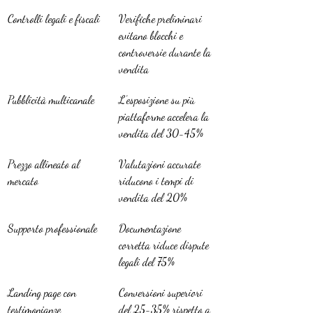
Controlli legali e fiscali
Verifiche preliminari 
evitano blocchi e 
controversie durante la 
vendita
Pubblicità multicanale
L’esposizione su più 
piattaforme accelera la 
vendita del 30-45%
Prezzo allineato al 
Valutazioni accurate 
mercato
riducono i tempi di 
vendita del 20%
Supporto professionale
Documentazione 
corretta riduce dispute 
legali del 75%
Landing page con 
Conversioni superiori 
testimonianze
del 25-35% rispetto a 