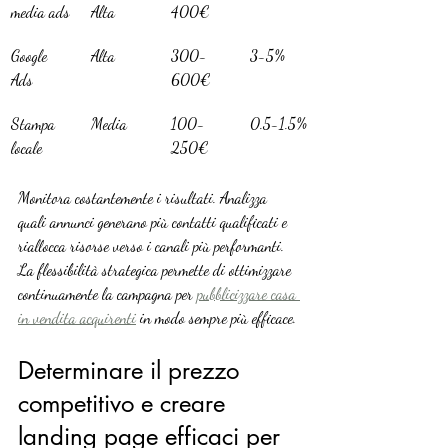
media ads
Alta
400€
Google 
Alta
300-
3-5%
Ads
600€
Stampa 
Media
100-
0.5-1.5%
locale
250€
Monitora costantemente i risultati. Analizza 
quali annunci generano più contatti qualificati e 
riallocca risorse verso i canali più performanti. 
La flessibilità strategica permette di ottimizzare 
continuamente la campagna per 
pubblicizzare casa 
in vendita acquirenti
 in modo sempre più efficace.
Determinare il prezzo 
competitivo e creare 
landing page efficaci per 