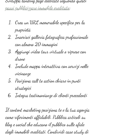
Sviluppa landing page dedicate seguendo questi 
passi pubblicizzare immobile ereditato
:
Crea un URL memorabile specifico per la 
proprietà
Inserisci galleria fotografica professionale 
con almeno 20 immagini
Aggiungi video tour virtuale o riprese con 
drone
Include mappa interattiva con servizi nelle 
vicinanze
Posiziona call to action chiare in punti 
strategici
Integra testimonianze di clienti precedenti
Il content marketing posiziona te e la tua agenzia 
come riferimenti affidabili. Pubblica articoli su 
blog e social che educano il pubblico sulle sfide 
degli immobili ereditati. Condividi case study di 