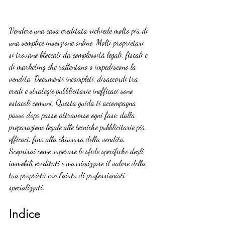
Vendere una casa ereditata richiede molto più di 
una semplice inserzione online. Molti proprietari 
si trovano bloccati da complessità legali, fiscali e 
di marketing che rallentano o impediscono la 
vendita. Documenti incompleti, disaccordi tra 
eredi e strategie pubblicitarie inefficaci sono 
ostacoli comuni. Questa guida ti accompagna 
passo dopo passo attraverso ogni fase: dalla 
preparazione legale alle tecniche pubblicitarie più 
efficaci, fino alla chiusura della vendita. 
Scoprirai come superare le sfide specifiche degli 
immobili ereditati e massimizzare il valore della 
tua proprietà con l’aiuto di professionisti 
specializzati.
Indice