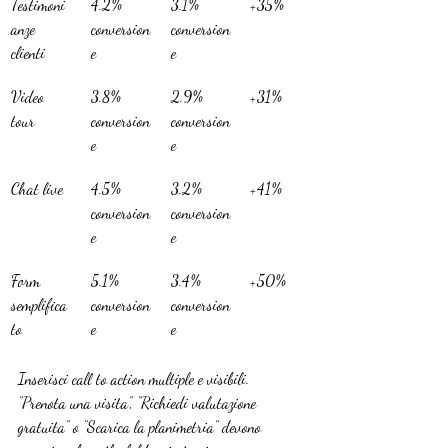
Testimoni
4.2% 
3.1% 
+35%
anze 
conversion
conversion
clienti
e
e
Video 
3.8% 
2.9% 
+31%
tour
conversion
conversion
e
e
Chat live
4.5% 
3.2% 
+41%
conversion
conversion
e
e
Form 
5.1% 
3.4% 
+50%
semplifica
conversion
conversion
to
e
e
Inserisci call to action multiple e visibili. 
“Prenota una visita”, “Richiedi valutazione 
gratuita” o “Scarica la planimetria” devono 