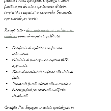
fermare l’intera operazione. Organizza riunioni 
familiari per discutere apertamente obiettivi, 
tempistiche e aspettative economiche. Documenta 
ogni accordo per iscritto.
Raccogli tutti i 
documenti necessari vendere casa 
ereditata
 prima di iniziare la pubblicità:
Certificato di agibilità e conformità 
urbanistica
Attestato di prestazione energetica (APE) 
aggiornato
Planimetrie catastali conformi allo stato di 
fatto
Documenti fiscali relativi alla successione
Autorizzazioni per eventuali modifiche 
strutturali
Consiglio Pro:
 Ingaggia un notaio specializzato in 