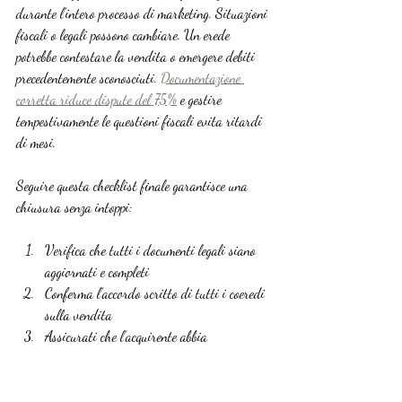
durante l’intero processo di marketing. Situazioni 
fiscali o legali possono cambiare. Un erede 
potrebbe contestare la vendita o emergere debiti 
precedentemente sconosciuti. 
Documentazione 
corretta riduce dispute del 75%
 e gestire 
tempestivamente le questioni fiscali evita ritardi 
di mesi.
Seguire questa checklist finale garantisce una 
chiusura senza intoppi:
Verifica che tutti i documenti legali siano 
aggiornati e completi
Conferma l’accordo scritto di tutti i coeredi 
sulla vendita
Assicurati che l’acquirente abbia 
preapprovazione del mutuo
Programma ispezione tecnica professionale 
della proprietà