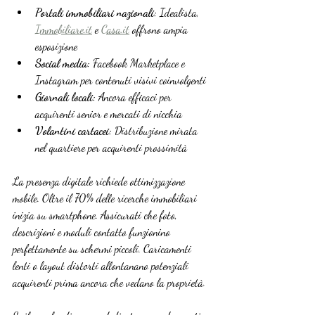
Portali immobiliari nazionali:
 Idealista, 
Immobiliare.it
 e 
Casa.it
 offrono ampia 
esposizione
Social media:
 Facebook Marketplace e 
Instagram per contenuti visivi coinvolgenti
Giornali locali:
 Ancora efficaci per 
acquirenti senior e mercati di nicchia
Volantini cartacei:
 Distribuzione mirata 
nel quartiere per acquirenti prossimità
La presenza digitale richiede ottimizzazione 
mobile. Oltre il 70% delle ricerche immobiliari 
inizia su smartphone. Assicurati che foto, 
descrizioni e moduli contatto funzionino 
perfettamente su schermi piccoli. Caricamenti 
lenti o layout distorti allontanano potenziali 
acquirenti prima ancora che vedano la proprietà.