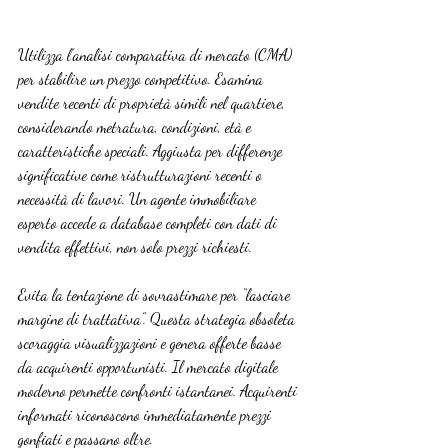
Utilizza l’analisi comparativa di mercato (CMA) 
per stabilire un prezzo competitivo. Esamina 
vendite recenti di proprietà simili nel quartiere, 
considerando metratura, condizioni, età e 
caratteristiche speciali. Aggiusta per differenze 
significative come ristrutturazioni recenti o 
necessità di lavori. Un agente immobiliare 
esperto accede a database completi con dati di 
vendita effettivi, non solo prezzi richiesti.
Evita la tentazione di sovrastimare per “lasciare 
margine di trattativa”. Questa strategia obsoleta 
scoraggia visualizzazioni e genera offerte basse 
da acquirenti opportunisti. Il mercato digitale 
moderno permette confronti istantanei. Acquirenti 
informati riconoscono immediatamente prezzi 
gonfiati e passano oltre.