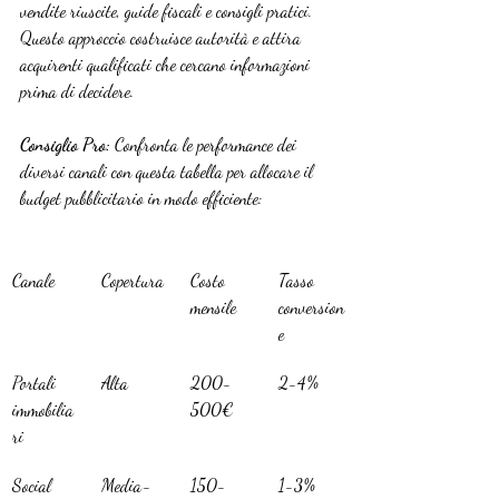
vendite riuscite, guide fiscali e consigli pratici. 
Questo approccio costruisce autorità e attira 
acquirenti qualificati che cercano informazioni 
prima di decidere.
Consiglio Pro:
 Confronta le performance dei 
diversi canali con questa tabella per allocare il 
budget pubblicitario in modo efficiente:
Canale
Copertura
Costo 
Tasso 
mensile
conversion
e
Portali 
Alta
200-
2-4%
immobilia
500€
ri
Social 
Media-
150-
1-3%