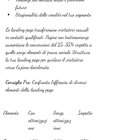
future
Stagionalità delle vendite nel tuo segmento
Le landing page trasformano visitatori casuali 
in contatti qualificati. Pagine con testimonianze 
aumentano le conversioni del 25-35% rispetto a 
quelle senza elementi di prova sociale. Struttura 
la tua landing page per guidare il visitatore 
verso l’azione desiderata.
Consiglio Pro:
 Confronta l’efficacia di diversi 
elementi della landing page:
Elemento
Con 
Senza 
Impatto
ottimizzazi
ottimizzaz
one
ione