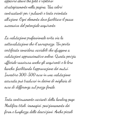
apparire above the fold e ripetersi 
strategicamente nella pagina. Usa colori 
contrastanti per i pulsanti e testo orientato 
all’azione. Ogni elemento deve facilitare il passo 
successivo del potenziale acquirente.
La valutazione professionale evita sia la 
sottovalutazione che il sovraprezzo. Un perito 
certificato considera variabili che sfuggono a 
valutazioni approssimative online. Questa perizia 
ufficiale rassicura anche gli acquirenti e le loro 
banche, facilitando l’approvazione dei mutui. 
Investire 300-500 euro in una valutazione 
accurata può tradursi in decine di migliaia di 
euro di differenza sul prezzo finale.
Testa continuamente varianti della landing page. 
Modifica titoli, immagini, posizionamento dei 
form e lunghezza delle descrizioni. Anche piccoli 