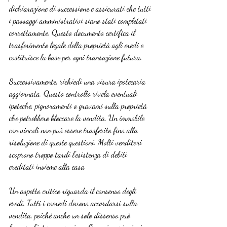
dichiarazione di successione e assicurati che tutti 
i passaggi amministrativi siano stati completati 
correttamente. Questo documento certifica il 
trasferimento legale della proprietà agli eredi e 
costituisce la base per ogni transazione futura.
Successivamente, richiedi una visura ipotecaria 
aggiornata. Questo controllo rivela eventuali 
ipoteche, pignoramenti o gravami sulla proprietà 
che potrebbero bloccare la vendita. Un immobile 
con vincoli non può essere trasferito fino alla 
risoluzione di queste questioni. Molti venditori 
scoprono troppo tardi l’esistenza di debiti 
ereditati insieme alla casa.
Un aspetto critico riguarda il consenso degli 
eredi. Tutti i coeredi devono accordarsi sulla 
vendita, poiché anche un solo dissenso può 