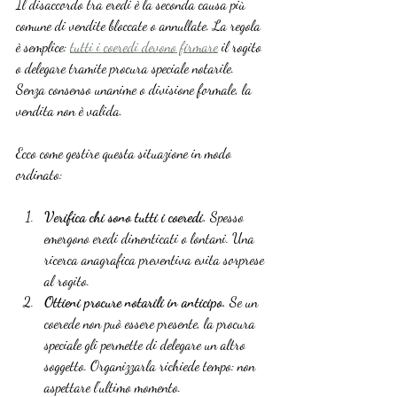
Il disaccordo tra eredi è la seconda causa più 
comune di vendite bloccate o annullate. La regola 
è semplice: 
tutti i coeredi devono firmare
 il rogito 
o delegare tramite procura speciale notarile. 
Senza consenso unanime o divisione formale, la 
vendita non è valida.
Ecco come gestire questa situazione in modo 
ordinato:
Verifica chi sono tutti i coeredi.
 Spesso 
emergono eredi dimenticati o lontani. Una 
ricerca anagrafica preventiva evita sorprese 
al rogito.
Ottieni procure notarili in anticipo.
 Se un 
coerede non può essere presente, la procura 
speciale gli permette di delegare un altro 
soggetto. Organizzarla richiede tempo: non 
aspettare l’ultimo momento.