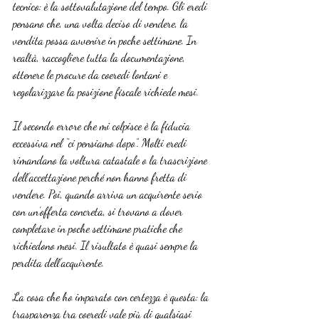
tecnico: è la sottovalutazione del tempo. Gli eredi 
pensano che, una volta deciso di vendere, la 
vendita possa avvenire in poche settimane. In 
realtà, raccogliere tutta la documentazione, 
ottenere le procure da coeredi lontani e 
regolarizzare la posizione fiscale richiede mesi.
Il secondo errore che mi colpisce è la fiducia 
eccessiva nel “ci pensiamo dopo”. Molti eredi 
rimandano la voltura catastale o la trascrizione 
dell’accettazione perché non hanno fretta di 
vendere. Poi, quando arriva un acquirente serio 
con un’offerta concreta, si trovano a dover 
completare in poche settimane pratiche che 
richiedono mesi. Il risultato è quasi sempre la 
perdita dell’acquirente.
La cosa che ho imparato con certezza è questa: la 
trasparenza tra coeredi vale più di qualsiasi 