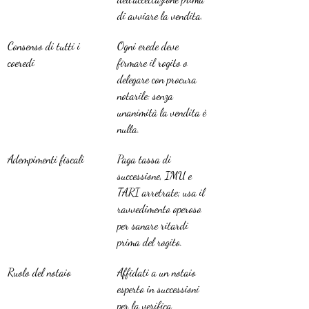
di avviare la vendita.
Consenso di tutti i 
Ogni erede deve 
coeredi
firmare il rogito o 
delegare con procura 
notarile: senza 
unanimità la vendita è 
nulla.
Adempimenti fiscali
Paga tassa di 
successione, IMU e 
TARI arretrate; usa il 
ravvedimento operoso 
per sanare ritardi 
prima del rogito.
Ruolo del notaio
Affidati a un notaio 
esperto in successioni 
per la verifica 