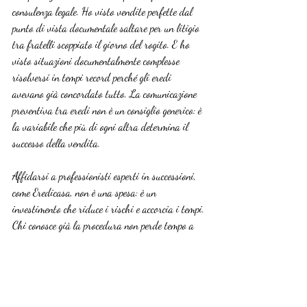
consulenza legale. Ho visto vendite perfette dal 
punto di vista documentale saltare per un litigio 
tra fratelli scoppiato il giorno del rogito. E ho 
visto situazioni documentalmente complesse 
risolversi in tempi record perché gli eredi 
avevano già concordato tutto. La comunicazione 
preventiva tra eredi non è un consiglio generico: è 
la variabile che più di ogni altra determina il 
successo della vendita.
Affidarsi a professionisti esperti in successioni, 
come Eredicasa, non è una spesa: è un 
investimento che riduce i rischi e accorcia i tempi. 
Chi conosce già la procedura non perde tempo a 
imparare sulla tua pratica.
— Francesco