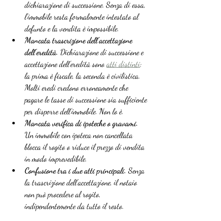
dichiarazione di successione. Senza di essa, 
l’immobile resta formalmente intestato al 
defunto e la vendita è impossibile.
Mancata trascrizione dell’accettazione 
dell’eredità.
 Dichiarazione di successione e 
accettazione dell’eredità sono 
atti distinti
: 
la prima è fiscale, la seconda è civilistica. 
Molti eredi credono erroneamente che 
pagare le tasse di successione sia sufficiente 
per disporre dell’immobile. Non lo è.
Mancata verifica di ipoteche o gravami.
Un immobile con ipoteca non cancellata 
blocca il rogito o riduce il prezzo di vendita 
in modo imprevedibile.
Confusione tra i due atti principali.
 Senza 
la trascrizione dell’accettazione, il notaio 
non può procedere al rogito, 
indipendentemente da tutto il resto.