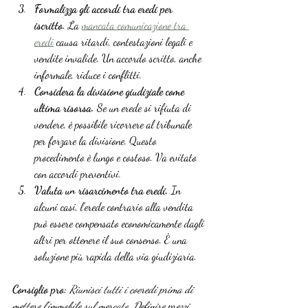
Formalizza gli accordi tra eredi per 
iscritto.
 La 
mancata comunicazione tra 
eredi
 causa ritardi, contestazioni legali e 
vendite invalide. Un accordo scritto, anche 
informale, riduce i conflitti.
Considera la divisione giudiziale come 
ultima risorsa.
 Se un erede si rifiuta di 
vendere, è possibile ricorrere al tribunale 
per forzare la divisione. Questo 
procedimento è lungo e costoso. Va evitato 
con accordi preventivi.
Valuta un risarcimento tra eredi.
 In 
alcuni casi, l’erede contrario alla vendita 
può essere compensato economicamente dagli 
altri per ottenere il suo consenso. È una 
soluzione più rapida della via giudiziaria.
Consiglio pro:
Riunisci tutti i coeredi prima di 
mettere l’immobile sul mercato. Definire prezzi, 