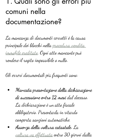
1. Quali sono gli errori più 
comuni nella 
documentazione?
La mancanza di documenti corretti è la causa 
principale dei blocchi nella 
procedura vendita 
immobile ereditato
. Ogni atto mancante può 
rendere il rogito impossibile o nullo.
Gli errori documentali più frequenti sono:
Mancata presentazione della dichiarazione 
di successione entro 12 mesi
 dal decesso. 
La dichiarazione è un atto fiscale 
obbligatorio. Presentarla in ritardo 
comporta sanzioni automatiche.
Assenza della voltura catastale.
 La 
voltura va effettuata
 entro 30 giorni dalla 