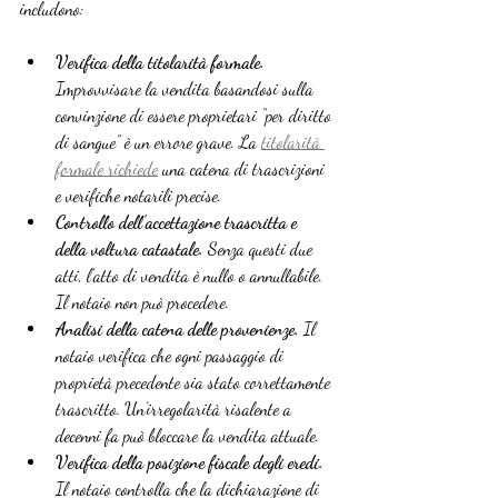
includono:
Verifica della titolarità formale.
Improvvisare la vendita basandosi sulla 
convinzione di essere proprietari “per diritto 
di sangue” è un errore grave. La 
titolarità 
formale richiede
 una catena di trascrizioni 
e verifiche notarili precise.
Controllo dell’accettazione trascritta e 
della voltura catastale.
 Senza questi due 
atti, l’atto di vendita è nullo o annullabile. 
Il notaio non può procedere.
Analisi della catena delle provenienze.
 Il 
notaio verifica che ogni passaggio di 
proprietà precedente sia stato correttamente 
trascritto. Un’irregolarità risalente a 
decenni fa può bloccare la vendita attuale.
Verifica della posizione fiscale degli eredi.
Il notaio controlla che la dichiarazione di 