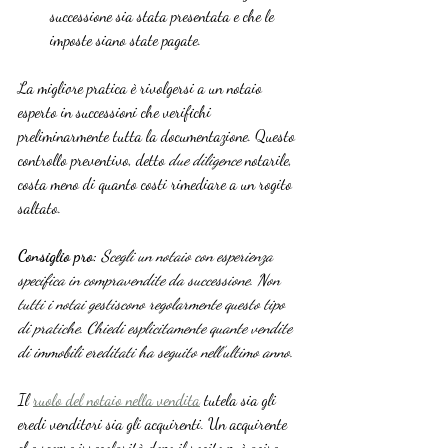
successione sia stata presentata e che le 
imposte siano state pagate.
La migliore pratica è rivolgersi a un notaio 
esperto in successioni che verifichi 
preliminarmente tutta la documentazione. Questo 
controllo preventivo, detto 
due diligence
 notarile, 
costa meno di quanto costi rimediare a un rogito 
saltato.
Consiglio pro:
Scegli un notaio con esperienza 
specifica in compravendite da successione. Non 
tutti i notai gestiscono regolarmente questo tipo 
di pratiche. Chiedi esplicitamente quante vendite 
di immobili ereditati ha seguito nell’ultimo anno.
Il 
ruolo del notaio nella vendita
 tutela sia gli 
eredi venditori sia gli acquirenti. Un acquirente 
che scopre irregolarità dopo il rogito può agire 