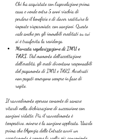
Chi ha acquistato con l’agevolazione prima 
casa e vende entro 5 anni rischia di 
perdere il beneficio e di dover restituire le 
imposte risparmiate, con sanzioni. Questo 
vale anche per gli immobili ereditati su cui 
si è trasferita la residenza.
Mancata regolarizzazione di IMU e 
TARI.
 Dal momento dell’accettazione 
dell’eredità, gli eredi diventano responsabili 
del pagamento di IMU e TARI. Arretrati 
non pagati emergono sempre in fase di 
rogito.
Il ravvedimento operoso consente di sanare 
ritardi nella dichiarazione di successione con 
sanzioni ridotte. Più il ravvedimento è 
tempestivo, minore è la sanzione applicata. Usarlo 
prima che l’Agenzia delle Entrate avvii un 
accertamento è sempre la scelta più conveniente.