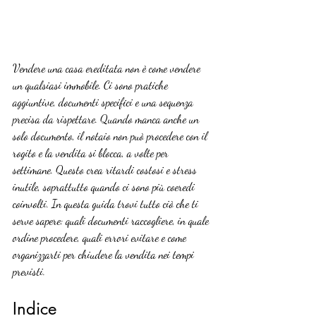
Vendere una casa ereditata non è come vendere 
un qualsiasi immobile. Ci sono pratiche 
aggiuntive, documenti specifici e una sequenza 
precisa da rispettare. Quando manca anche un 
solo documento, il notaio non può procedere con il 
rogito e la vendita si blocca, a volte per 
settimane. Questo crea ritardi costosi e stress 
inutile, soprattutto quando ci sono più coeredi 
coinvolti. In questa guida trovi tutto ciò che ti 
serve sapere: quali documenti raccogliere, in quale 
ordine procedere, quali errori evitare e come 
organizzarti per chiudere la vendita nei tempi 
previsti.
Indice