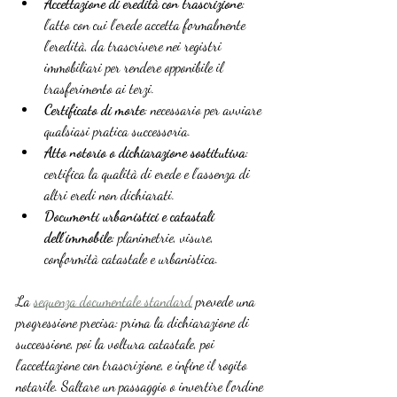
Accettazione di eredità con trascrizione
: 
l’atto con cui l’erede accetta formalmente 
l’eredità, da trascrivere nei registri 
immobiliari per rendere opponibile il 
trasferimento ai terzi.
Certificato di morte
: necessario per avviare 
qualsiasi pratica successoria.
Atto notorio o dichiarazione sostitutiva
: 
certifica la qualità di erede e l’assenza di 
altri eredi non dichiarati.
Documenti urbanistici e catastali 
dell’immobile
: planimetrie, visure, 
conformità catastale e urbanistica.
La 
sequenza documentale standard
 prevede una 
progressione precisa: prima la dichiarazione di 
successione, poi la voltura catastale, poi 
l’accettazione con trascrizione, e infine il rogito 
notarile. Saltare un passaggio o invertire l’ordine 