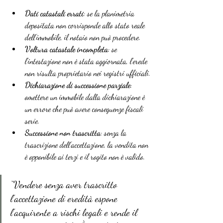
Dati catastali errati
: se la planimetria 
depositata non corrisponde allo stato reale 
dell’immobile, il notaio non può procedere.
Voltura catastale incompleta
: se 
l’intestazione non è stata aggiornata, l’erede 
non risulta proprietario nei registri ufficiali.
Dichiarazione di successione parziale
: 
omettere un immobile dalla dichiarazione è 
un errore che può avere conseguenze fiscali 
serie.
Successione non trascritta
: senza la 
trascrizione dell’accettazione, la vendita non 
è opponibile ai terzi e il rogito non è valido.
“Vendere senza aver trascritto 
l’accettazione di eredità espone 
l’acquirente a rischi legali e rende il 