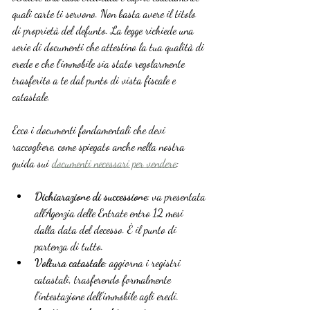
quali carte ti servono. Non basta avere il titolo 
di proprietà del defunto. La legge richiede una 
serie di documenti che attestino la tua qualità di 
erede e che l’immobile sia stato regolarmente 
trasferito a te dal punto di vista fiscale e 
catastale.
Ecco i documenti fondamentali che devi 
raccogliere, come spiegato anche nella nostra 
guida sui 
documenti necessari per vendere
:
Dichiarazione di successione
: va presentata 
all’Agenzia delle Entrate entro 12 mesi 
dalla data del decesso. È il punto di 
partenza di tutto.
Voltura catastale
: aggiorna i registri 
catastali, trasferendo formalmente 
l’intestazione dell’immobile agli eredi.