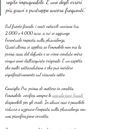
rogito impugnabile. È uno degli errori 
più gravi e purtroppo ancora frequenti.”
Sul fronte fiscale, i costi notarili variano tra 
2.000 e 4.000 euro, a cui si aggiunge 
l’eventuale imposta sulla plusvalenza. 
Quest’ultima si applica se l’immobile non era la 
prima casa del defunto e se viene venduto entro 
cinque anni dall’acquisto originale. È un aspetto 
che molti sottovalutano e che può incidere 
significativamente sul ricavato netto.
Consiglio Pro: prima di mettere in vendita 
l’immobile, verifica sempre le 
agevolazioni fiscali
disponibili per gli eredi. In alcuni casi è possibile 
ridurre o azzerare l’imposta sulla plusvalenza con 
una pianificazione corretta.