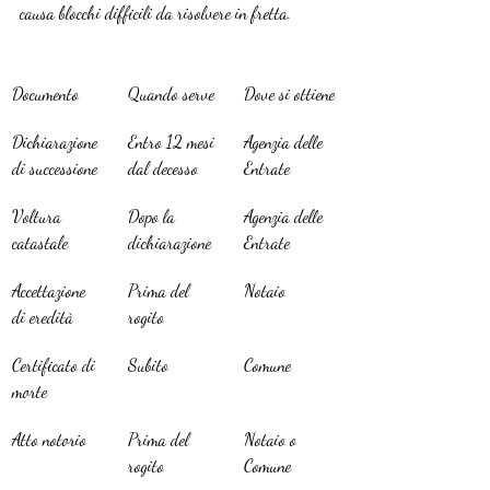
causa blocchi difficili da risolvere in fretta.
Documento
Quando serve
Dove si ottiene
Dichiarazione 
Entro 12 mesi 
Agenzia delle 
di successione
dal decesso
Entrate
Voltura 
Dopo la 
Agenzia delle 
catastale
dichiarazione
Entrate
Accettazione 
Prima del 
Notaio
di eredità
rogito
Certificato di 
Subito
Comune
morte
Atto notorio
Prima del 
Notaio o 
rogito
Comune