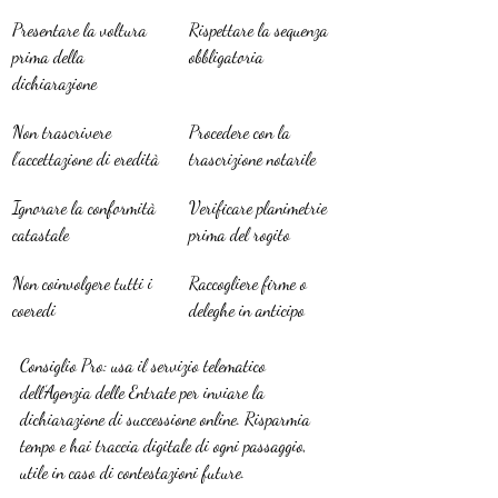
Presentare la voltura 
Rispettare la sequenza 
prima della 
obbligatoria
dichiarazione
Non trascrivere 
Procedere con la 
l’accettazione di eredità
trascrizione notarile
Ignorare la conformità 
Verificare planimetrie 
catastale
prima del rogito
Non coinvolgere tutti i 
Raccogliere firme o 
coeredi
deleghe in anticipo
Consiglio Pro: usa il servizio telematico 
dell’Agenzia delle Entrate per inviare la 
dichiarazione di successione online. Risparmia 
tempo e hai traccia digitale di ogni passaggio, 
utile in caso di contestazioni future.