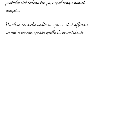
pratiche richiedono tempo, e quel tempo non si 
recupera.
Un’altra cosa che vediamo spesso: ci si affida a 
un unico parere, spesso quello di un notaio di 
fiducia della famiglia, senza confrontarsi con un 
consulente immobiliare specializzato in 
successioni. I due profili hanno competenze 
diverse e complementari. Ignorare uno dei due 
significa avere una visione parziale del processo.
I dettagli che rallentano davvero la vendita non 
sono le grandi questioni legali. Sono le piccole 
incongruenze: una planimetria catastale che non 
corrisponde allo stato reale, una quota di 
proprietà non chiarita tra coeredi, un immobile 
con una piccola difformità urbanistica mai 
sanata. Questi problemi esistono in silenzio per 
anni e diventano urgenti solo quando arriva il 