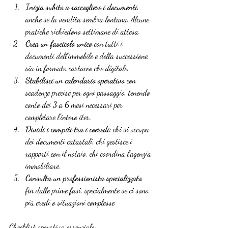
Inizia subito a raccogliere i documenti
, 
anche se la vendita sembra lontana. Alcune 
pratiche richiedono settimane di attesa.
Crea un fascicolo unico
 con tutti i 
documenti dell’immobile e della successione, 
sia in formato cartaceo che digitale.
Stabilisci un calendario operativo
 con 
scadenze precise per ogni passaggio, tenendo 
conto dei 3 a 6 mesi necessari per 
completare l’intero iter.
Dividi i compiti tra i coeredi
: chi si occupa 
dei documenti catastali, chi gestisce i 
rapporti con il notaio, chi coordina l’agenzia 
immobiliare.
Consulta un professionista specializzato
fin dalle prime fasi, specialmente se ci sono 
più eredi o situazioni complesse.
Checklist operativa essenziale: