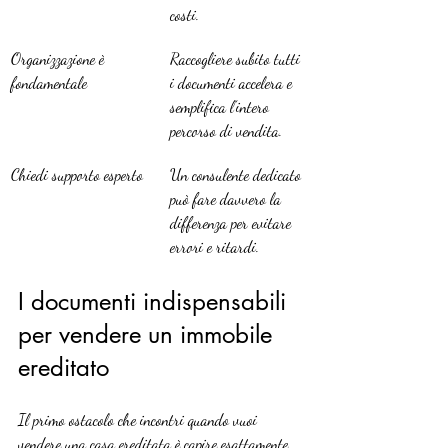
costi.
Organizzazione è 
Raccogliere subito tutti 
fondamentale
i documenti accelera e 
semplifica l’intero 
percorso di vendita.
Chiedi supporto esperto
Un consulente dedicato 
può fare davvero la 
differenza per evitare 
errori e ritardi.
I documenti indispensabili 
per vendere un immobile 
ereditato
Il primo ostacolo che incontri quando vuoi 
vendere una casa ereditata è capire esattamente 