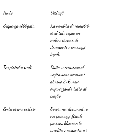
Punto
Dettagli
Sequenza obbligata
La vendita di immobili 
ereditati segue un 
ordine preciso di 
documenti e passaggi 
legali.
Tempistiche reali
Dalla successione al 
rogito sono necessari 
almeno 3-6 mesi 
organizzando tutto al 
meglio.
Evita errori costosi
Errori nei documenti o 
nei passaggi fiscali 
possono bloccare la 
vendita e aumentare i 