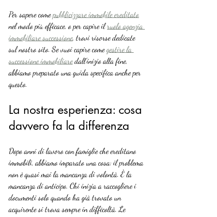
Per sapere come 
pubblicizzare immobile ereditato
nel modo più efficace, o per capire il 
ruolo agenzia 
immobiliare successione
, trovi risorse dedicate 
sul nostro sito. Se vuoi capire come 
gestire la 
successione immobiliare
 dall’inizio alla fine, 
abbiamo preparato una guida specifica anche per 
questo.
La nostra esperienza: cosa 
davvero fa la differenza
Dopo anni di lavoro con famiglie che ereditano 
immobili, abbiamo imparato una cosa: il problema 
non è quasi mai la mancanza di volontà. È la 
mancanza di anticipo. Chi inizia a raccogliere i 
documenti solo quando ha già trovato un 
acquirente si trova sempre in difficoltà. Le 