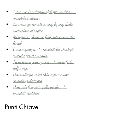
I documenti indispensabili per vendere un 
immobile ereditato
La sequenza operativa: step by step dalla 
successione al rogito
Attenzione agli errori frequenti e ai rischi 
fiscali
Come organizzarsi e tempistiche: strategie 
pratiche per chi eredita
La nostra esperienza: cosa davvero fa la 
differenza
Passa all’azione: fai chiarezza con una 
consulenza dedicata
Domande frequenti sulla vendita di 
immobili ereditati
Punti Chiave