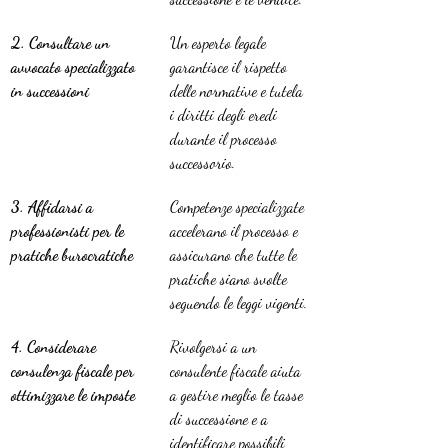
2. Consultare un 
Un esperto legale 
avvocato specializzato 
garantisce il rispetto 
in successioni
delle normative e tutela 
i diritti degli eredi 
durante il processo 
successorio.
3. Affidarsi a 
Competenze specializzate 
professionisti per le 
accelerano il processo e 
pratiche burocratiche
assicurano che tutte le 
pratiche siano svolte 
seguendo le leggi vigenti.
4. Considerare 
Rivolgersi a un 
consulenza fiscale per 
consulente fiscale aiuta 
ottimizzare le imposte
a gestire meglio le tasse 
di successione e a 
identificare possibili 