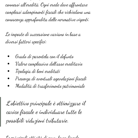
connessi all’eredità. Ogni erede deve affrontare 
complessi adempimenti fiscali che richiedono una 
conoscenza approfondita delle normative vigenti.
Le imposte di successione variano in base a 
diversi fattori specifici:
Grado di parentela con il defunto
Valore complessivo dell’asse ereditario
Tipologia di beni ereditati
Presenza di eventuali agevolazioni fiscali
Modalità di trasferimento patrimoniale
L’obiettivo principale è ottimizzare il 
carico fiscale e individuare tutte le 
possibili riduzioni tributarie.
Le principali attività di consulenza fiscale 