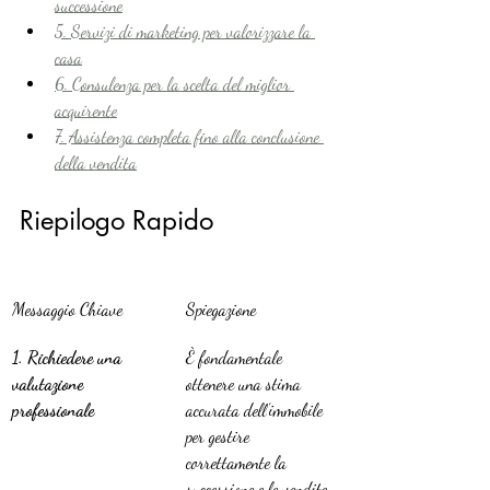
successione
5. Servizi di marketing per valorizzare la 
casa
6. Consulenza per la scelta del miglior 
acquirente
7. Assistenza completa fino alla conclusione 
della vendita
Riepilogo Rapido
Messaggio Chiave
Spiegazione
1. Richiedere una 
È fondamentale 
valutazione 
ottenere una stima 
professionale
accurata dell’immobile 
per gestire 
correttamente la 
successione e le vendite.