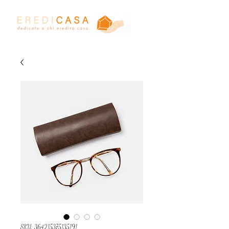
SKU: 364215375135191