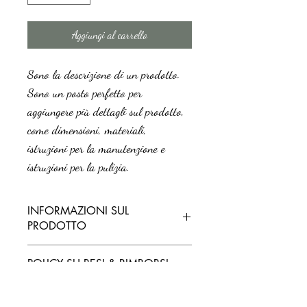
Aggiungi al carrello
Sono la descrizione di un prodotto. 
Sono un posto perfetto per 
aggiungere più dettagli sul prodotto, 
come dimensioni, materiali, 
istruzioni per la manutenzione e 
istruzioni per la pulizia.
INFORMAZIONI SUL
PRODOTTO
Questi sono i dettagli di un prodotto. Sono un 
POLICY SU RESI & RIMBORSI
posto perfetto per aggiungere maggiori 
informazioni sul prodotto, come dimensioni, 
materiali, istruzioni per la manutenzione e 
Sono le norme su Rimborsi e rese. Sono un 