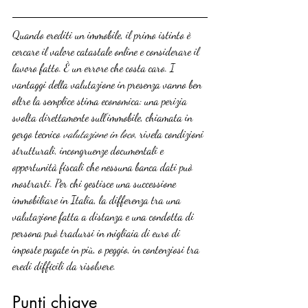
Quando erediti un immobile, il primo istinto è 
cercare il valore catastale online e considerare il 
lavoro fatto. È un errore che costa caro. I 
vantaggi della valutazione in presenza vanno ben 
oltre la semplice stima economica: una perizia 
svolta direttamente sull’immobile, chiamata in 
gergo tecnico 
valutazione in loco
, rivela condizioni 
strutturali, incongruenze documentali e 
opportunità fiscali che nessuna banca dati può 
mostrarti. Per chi gestisce una successione 
immobiliare in Italia, la differenza tra una 
valutazione fatta a distanza e una condotta di 
persona può tradursi in migliaia di euro di 
imposte pagate in più, o peggio, in contenziosi tra 
eredi difficili da risolvere.
Punti chiave