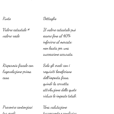
Punto
Dettaglio
Valore catastale ≠ 
Il valore catastale può 
valore reale
essere fino al 40% 
inferiore al mercato: 
non basta per una 
successione accurata.
Risparmio fiscale con 
Solo gli eredi con i 
l’agevolazione prima 
requisiti beneficiano 
casa
dell’imposta fissa, 
quindi la corretta 
attribuzione delle quote 
riduce le imposte totali.
Prevenire contenziosi 
Una valutazione 
tra eredi
trasparente e condivisa 