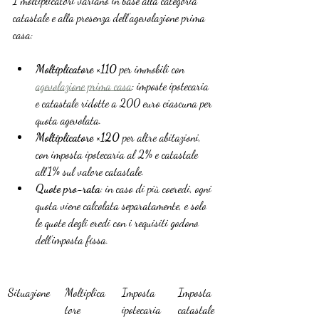
I moltiplicatori variano in base alla categoria 
catastale e alla presenza dell’agevolazione prima 
casa:
Moltiplicatore ×110
 per immobili con 
agevolazione prima casa
: imposte ipotecaria 
e catastale ridotte a 200 euro ciascuna per 
quota agevolata.
Moltiplicatore ×120
 per altre abitazioni, 
con imposta ipotecaria al 2% e catastale 
all’1% sul valore catastale.
Quote pro-rata
: in caso di più coeredi, ogni 
quota viene calcolata separatamente, e solo 
le quote degli eredi con i requisiti godono 
dell’imposta fissa.
Situazione
Moltiplica
Imposta 
Imposta 
tore
ipotecaria
catastale