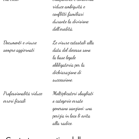
riduce ambiguità e 
conflitti familiari 
durante la divisione 
dell’eredità.
Documenti e visure 
Le visure catastali alla 
sempre aggiornati
data del decesso sono 
la base legale 
obbligatoria per la 
dichiarazione di 
successione.
Professionalità riduce 
Moltiplicatori sbagliati 
errori fiscali
o categorie errate 
generano sanzioni: una 
perizia in loco li evita 
alla radice.