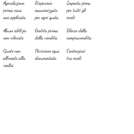
Agevolazione 
Risparmio 
Imposta piena 
prima casa 
massimizzato 
per tutti gli 
non applicata
per ogni quota
eredi
Abuso edilizio 
Gestito prima 
Blocco della 
non rilevato
della vendita
compravendita
Quote non 
Divisione equa 
Contenziosi 
allineate alla 
documentata
tra eredi
realtà