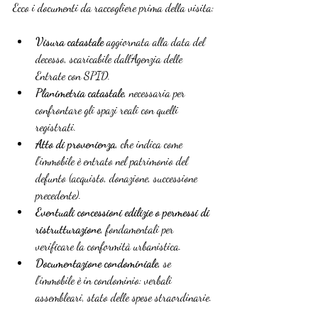
Ecco i documenti da raccogliere prima della visita:
Visura catastale
 aggiornata alla data del 
decesso, scaricabile dall’Agenzia delle 
Entrate con SPID.
Planimetria catastale
, necessaria per 
confrontare gli spazi reali con quelli 
registrati.
Atto di provenienza
, che indica come 
l’immobile è entrato nel patrimonio del 
defunto (acquisto, donazione, successione 
precedente).
Eventuali concessioni edilizie o permessi di 
ristrutturazione
, fondamentali per 
verificare la conformità urbanistica.
Documentazione condominiale
, se 
l’immobile è in condominio: verbali 
assembleari, stato delle spese straordinarie.