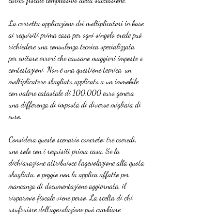
La corretta applicazione dei moltiplicatori in base 
ai requisiti prima casa per ogni singolo erede può 
richiedere una consulenza tecnica specializzata 
per evitare errori che causano maggiori imposte o 
contestazioni. Non è una questione teorica: un 
moltiplicatore sbagliato applicato a un immobile 
con valore catastale di 100.000 euro genera 
una differenza di imposta di diverse migliaia di 
euro.
Considera questo scenario concreto: tre coeredi, 
uno solo con i requisiti prima casa. Se la 
dichiarazione attribuisce l’agevolazione alla quota 
sbagliata, o peggio non la applica affatto per 
mancanza di documentazione aggiornata, il 
risparmio fiscale viene perso. La scelta di chi 
usufruisce dell’agevolazione può cambiare 