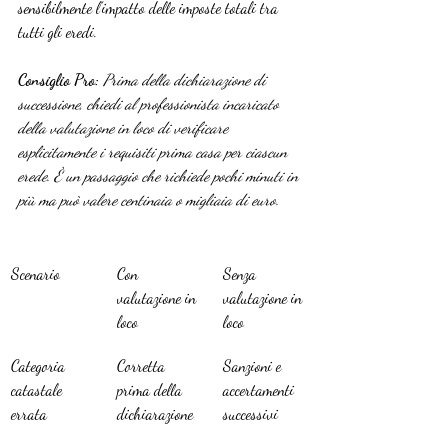
sensibilmente l’impatto delle imposte totali tra 
tutti gli eredi.
Consiglio Pro:
Prima della dichiarazione di 
successione, chiedi al professionista incaricato 
della valutazione in loco di verificare 
esplicitamente i requisiti prima casa per ciascun 
erede. È un passaggio che richiede pochi minuti in 
più ma può valere centinaia o migliaia di euro.
Scenario
Con 
Senza 
valutazione in 
valutazione in 
loco
loco
Categoria 
Corretta 
Sanzioni e 
catastale 
prima della 
accertamenti 
errata
dichiarazione
successivi