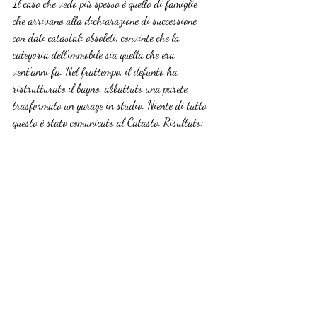
Il caso che vedo più spesso è quello di famiglie 
che arrivano alla dichiarazione di successione 
con dati catastali obsoleti, convinte che la 
categoria dell’immobile sia quella che era 
vent’anni fa. Nel frattempo, il defunto ha 
ristrutturato il bagno, abbattuto una parete, 
trasformato un garage in studio. Niente di tutto 
questo è stato comunicato al Catasto. Risultato: 
la categoria catastale non corrisponde, il 
moltiplicatore è sbagliato, e la dichiarazione va 
rifatta.
La tecnologia aiuta, ma non sostituisce l’occhio di 
un professionista che cammina per le stanze e 
confronta quello che vede con ciò che dicono i 
documenti. Ho visto proprietà con un 
impatto 
fiscale sulla successione
 completamente diverso 
da quello atteso semplicemente perché nessuno 
aveva verificato la categoria catastale dal vivo.