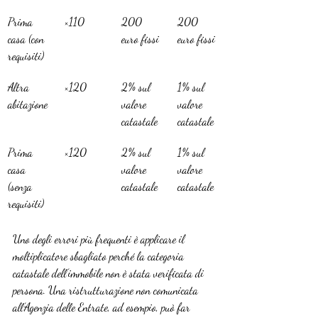
Prima 
×110
200 
200 
casa (con 
euro fissi
euro fissi
requisiti)
Altra 
×120
2% sul 
1% sul 
abitazione
valore 
valore 
catastale
catastale
Prima 
×120
2% sul 
1% sul 
casa 
valore 
valore 
(senza 
catastale
catastale
requisiti)
Uno degli errori più frequenti è applicare il 
moltiplicatore sbagliato perché la categoria 
catastale dell’immobile non è stata verificata di 
persona. Una ristrutturazione non comunicata 
all’Agenzia delle Entrate, ad esempio, può far 