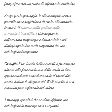
fotografico crea un punto di riferimento condiviso.
Senza questo passaggio, le stime vengono spesso 
percepite come soggettive o di parte, alimentando 
tensioni. Il 
successo nella gestione delle 
successioni immobiliari
 risiede proprio 
nell’accurata preparazione documentale e nel 
dialogo aperto tra eredi supportato da una 
valutazione trasparente.
Consiglio Pro:
Invita tutti i coeredi a partecipare 
almeno alla fase conclusiva della visita in loco, 
oppure condividi immediatamente il report del 
perito. Riduce le obiezioni del 90% rispetto a una 
comunicazione informale del valore.
I passaggi operativi che rendono efficace una 
valutazione in presenza sono i seguenti: