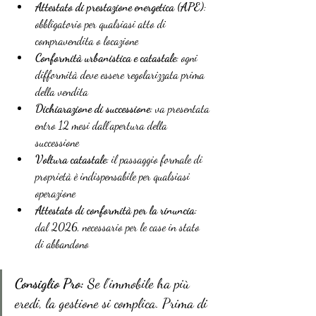
Attestato di prestazione energetica (APE)
: 
obbligatorio per qualsiasi atto di 
compravendita o locazione
Conformità urbanistica e catastale
: ogni 
difformità deve essere regolarizzata prima 
della vendita
Dichiarazione di successione
: va presentata 
entro 12 mesi dall’apertura della 
successione
Voltura catastale
: il passaggio formale di 
proprietà è indispensabile per qualsiasi 
operazione
Attestato di conformità per la rinuncia
: 
dal 2026, necessario per le case in stato 
di abbandono
Consiglio Pro:
 Se l’immobile ha più 
eredi, la gestione si complica. Prima di 