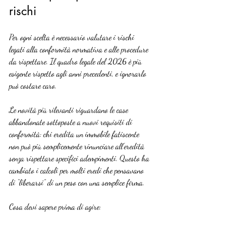
rischi
Per ogni scelta è necessario valutare i rischi 
legati alla conformità normativa e alle procedure 
da rispettare. Il quadro legale del 2026 è più 
esigente rispetto agli anni precedenti, e ignorarlo 
può costare caro.
Le novità più rilevanti riguardano le case 
abbandonate sottoposte a nuovi requisiti di 
conformità: chi eredita un immobile fatiscente 
non può più semplicemente rinunciare all’eredità 
senza rispettare specifici adempimenti. Questo ha 
cambiato i calcoli per molti eredi che pensavano 
di “liberarsi” di un peso con una semplice firma.
Cosa devi sapere prima di agire: