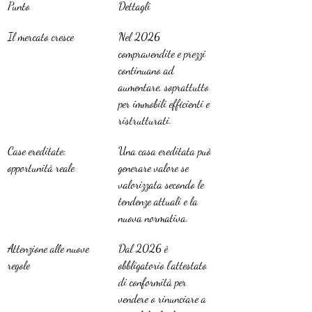
Punto
Dettagli
Il mercato cresce
Nel 2026 
compravendite e prezzi 
continuano ad 
aumentare, soprattutto 
per immobili efficienti e 
ristrutturati.
Case ereditate: 
Una casa ereditata può 
opportunità reale
generare valore se 
valorizzata secondo le 
tendenze attuali e la 
nuova normativa.
Attenzione alle nuove 
Dal 2026 è 
regole
obbligatorio l’attestato 
di conformità per 
vendere o rinunciare a 