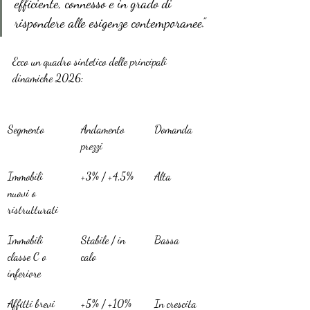
efficiente, connesso e in grado di 
rispondere alle esigenze contemporanee.”
Ecco un quadro sintetico delle principali 
dinamiche 2026:
Segmento
Andamento 
Domanda
prezzi
Immobili 
+3% / +4,5%
Alta
nuovi o 
ristrutturati
Immobili 
Stabile / in 
Bassa
classe C o 
calo
inferiore
Affitti brevi 
+5% / +10% 
In crescita