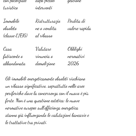
con potenziale 
dopo piccoli 
gestione
turistico
interventi
Immobile 
Ristrutturazio
Perdita di 
obsoleto 
ne o vendita 
valore rapida
(classe E/F/G)
al ribasso
Casa 
Valutare 
Obblighi 
fatiscente o 
rinuncia o 
normativi 
abbandonata
demolizione
2026
Gli immobili energeticamente obsoleti rischiano 
un ribasso significativo, soprattutto nelle aree 
periferiche dove la concorrenza con il nuovo è più 
forte. Non è una questione estetica: le nuove 
normative europee sull’efficienza energetica 
stanno già influenzando le valutazioni bancarie e 
le trattative tra privati.