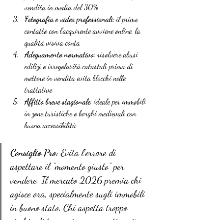
vendita in media del 30%
Fotografia e video professionali
: il primo 
contatto con l’acquirente avviene online, la 
qualità visiva conta
Adeguamento normativo
: risolvere abusi 
edilizi o irregolarità catastali prima di 
mettere in vendita evita blocchi nelle 
trattative
Affitto breve stagionale
: ideale per immobili 
in zone turistiche o borghi medievali con 
buona accessibilità
Consiglio Pro:
 Evita l’errore di 
aspettare il “momento giusto” per 
vendere. Il mercato 2026 premia chi 
agisce ora, specialmente sugli immobili 
in buono stato. Chi aspetta troppo 