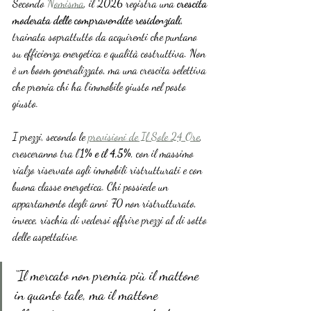
Secondo 
Nomisma
, il 2026 registra una 
crescita 
moderata delle compravendite residenziali
, 
trainata soprattutto da acquirenti che puntano 
su efficienza energetica e qualità costruttiva. Non 
è un boom generalizzato, ma una crescita selettiva 
che premia chi ha l’immobile giusto nel posto 
giusto.
I prezzi, secondo le 
previsioni de Il Sole 24 Ore
, 
cresceranno tra l’
1% e il 4,5%
, con il massimo 
rialzo riservato agli immobili ristrutturati e con 
buona classe energetica. Chi possiede un 
appartamento degli anni '70 non ristrutturato, 
invece, rischia di vedersi offrire prezzi al di sotto 
delle aspettative.
“Il mercato non premia più il mattone 
in quanto tale, ma il mattone 