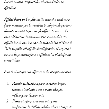
fiscali ancora disponibili riducono l’esborso 
effettivo.
Affitti brevi in borghi
: molte case che sembrano 
fuori mercato per la vendita tradizionale possono 
diventare redditizie con gli affitti turistici. Le 
case abbandonate possono ottenere rendite da 
affitti brevi, con incrementi stimati tra il 5% e il 
10% rispetto all’affitto tradizionale. Il segreto è 
curare la presentazione e affidarsi a piattaforme 
consolidate.
Ecco le strategie più efficaci ordinate per impatto:
Piccola ristrutturazione mirata
: bagno, 
cucina e impianti sono i punti che più 
influenzano l’acquirente
Home staging
: una presentazione 
professionale dell’immobile riduce i tempi di 