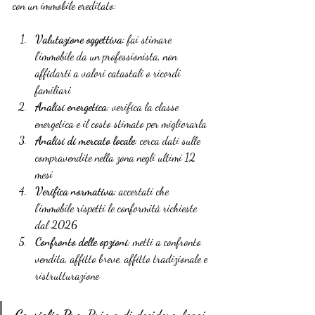
con un immobile ereditato:
Valutazione oggettiva
: fai stimare 
l’immobile da un professionista, non 
affidarti a valori catastali o ricordi 
familiari
Analisi energetica
: verifica la classe 
energetica e il costo stimato per migliorarla
Analisi di mercato locale
: cerca dati sulle 
compravendite nella zona negli ultimi 12 
mesi
Verifica normativa
: accertati che 
l’immobile rispetti le conformità richieste 
dal 2026
Confronto delle opzioni
: metti a confronto 
vendita, affitto breve, affitto tradizionale e 
ristrutturazione