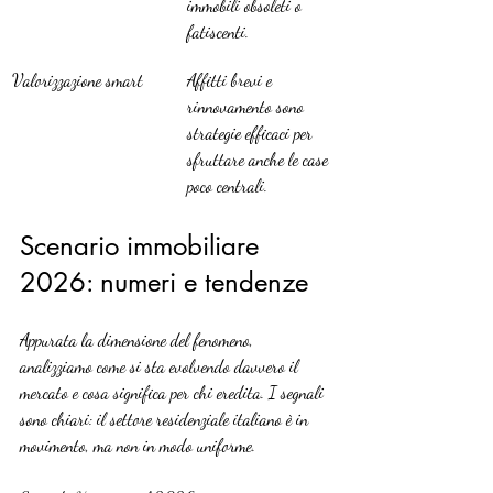
immobili obsoleti o 
fatiscenti.
Valorizzazione smart
Affitti brevi e 
rinnovamento sono 
strategie efficaci per 
sfruttare anche le case 
poco centrali.
Scenario immobiliare 
2026: numeri e tendenze
Appurata la dimensione del fenomeno, 
analizziamo come si sta evolvendo davvero il 
mercato e cosa significa per chi eredita. I segnali 
sono chiari: il settore residenziale italiano è in 
movimento, ma non in modo uniforme.