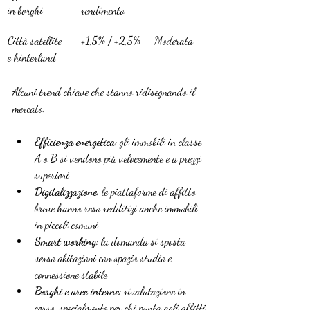
in borghi
rendimento
Città satellite 
+1,5% / +2,5%
Moderata
e hinterland
Alcuni trend chiave che stanno ridisegnando il 
mercato:
Efficienza energetica
: gli immobili in classe 
A o B si vendono più velocemente e a prezzi 
superiori
Digitalizzazione
: le piattaforme di affitto 
breve hanno reso redditizi anche immobili 
in piccoli comuni
Smart working
: la domanda si sposta 
verso abitazioni con spazio studio e 
connessione stabile
Borghi e aree interne
: rivalutazione in 
corso, specialmente per chi punta agli affitti 