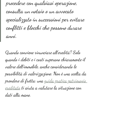
procedere con qualsiasi operazione, 
consulta un notaio o un avvocato 
specializzato in successioni per evitare 
conflitti e blocchi che possono durare 
anni.
Quando conviene rinunciare all’eredità? Solo 
quando i debiti e i costi superano chiaramente il 
valore dell’immobile, anche considerando le 
possibilità di valorizzazione. Non è una scelta da 
prendere di fretta: una 
guida pratica patrimonio 
ereditato
 ti aiuta a valutare la situazione con 
dati alla mano.
Per chi ha dubbi sugli aspetti legali, la 
consulenza legale eredità
 specializzata è un 
investimento che si ripaga quasi sempre. Infine, 
per capire come funziona il 
trasferimento 