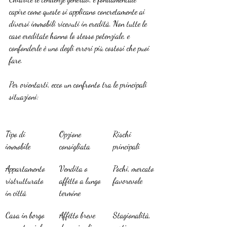
capire come queste si applicano concretamente ai 
diversi immobili ricevuti in eredità. Non tutte le 
case ereditate hanno lo stesso potenziale, e 
confonderle è uno degli errori più costosi che puoi 
fare.
Per orientarti, ecco un confronto tra le principali 
situazioni:
Tipo di 
Opzione 
Rischi 
immobile
consigliata
principali
Appartamento 
Vendita o 
Pochi, mercato 
ristrutturato 
affitto a lungo 
favorevole
in città
termine
Casa in borgo 
Affitto breve 
Stagionalità, 