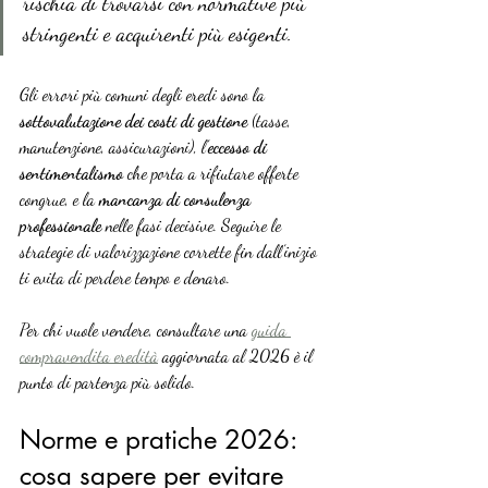
rischia di trovarsi con normative più 
stringenti e acquirenti più esigenti.
Gli errori più comuni degli eredi sono la 
sottovalutazione dei costi di gestione
 (tasse, 
manutenzione, assicurazioni), l’
eccesso di 
sentimentalismo
 che porta a rifiutare offerte 
congrue, e la 
mancanza di consulenza 
professionale
 nelle fasi decisive. Seguire le 
strategie di valorizzazione corrette fin dall’inizio 
ti evita di perdere tempo e denaro.
Per chi vuole vendere, consultare una 
guida 
compravendita eredità
 aggiornata al 2026 è il 
punto di partenza più solido.
Norme e pratiche 2026: 
cosa sapere per evitare 