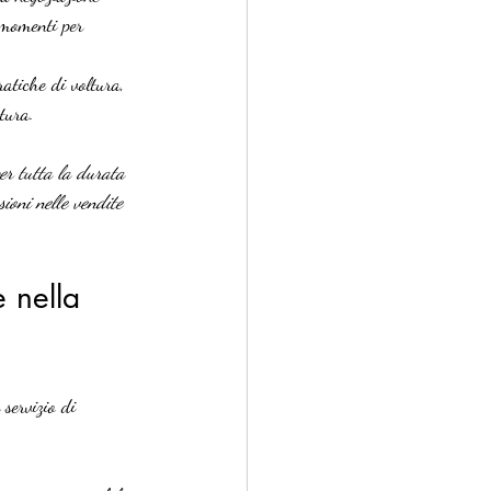
 momenti per 
ratiche di voltura, 
atura.
er tutta la durata 
ioni nelle vendite 
 nella 
servizio di 