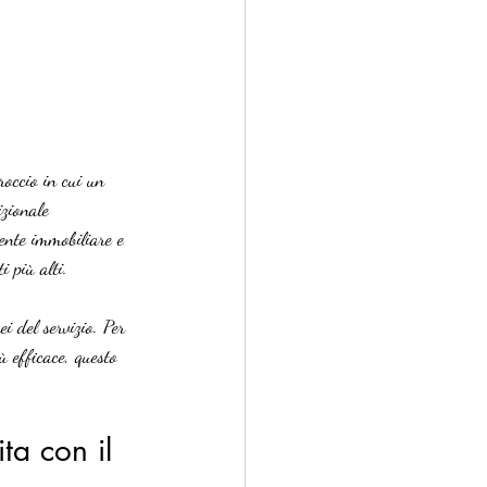
roccio in cui un 
zionale 
ente immobiliare e 
 più alti.
i del servizio. Per 
ù efficace, questo 
ta con il 