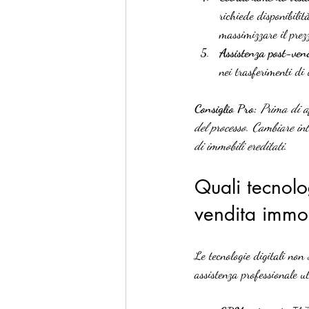
richiede disponibili
massimizzare il prezz
Assistenza post-ven
nei trasferimenti di 
Consiglio Pro:
Prima di af
del processo. Cambiare int
di immobili ereditati.
Quali tecnolo
vendita immob
Le tecnologie digitali no
assistenza professionale u