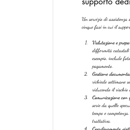
supporto ded
Un servizio di assistenza s
cinque fasi in cui il suppo
Valutazione e prepa
difformità catastali
esempio, include fot
pagamento.
Gestione documentale
richiede settimane s
riducendo il rischio 
Comunicazione con g
serie da quelle spec
tempo e competenza.
trattativa.
Coordinamento visite