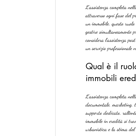
L’assistenza completa nell
attraverso ogni fase del p
un immobile, questo ruolo 
gestire simultaneamente pr
considera l’assistenza pos
un servizio professionale n
Qual è il ruol
immobili eredi
L’assistenza completa nell
documentale, marketing, tr
supporto dedicato, rallent
immobile in eredità si tro
urbanistica e la stima de