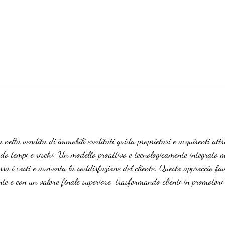
 nella vendita di immobili ereditati guida proprietari e acquirenti attra
ndo tempi e rischi. Un modello proattivo e tecnologicamente integrato m
sa i costi e aumenta la soddisfazione del cliente. Questo approccio fa
nte e con un valore finale superiore, trasformando clienti in promotori