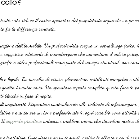
icato?
trutturato riduce il carico operativo del proprietario seguendo un perco
rto fa la differenza concreta:
razione dell’immobile.
 Un professionista esegue un sopralluogo fisico, i
 e suggerisce interventi di manutenzione che aumentano il valore percep
ografie e video professionali come parte del servizio standard, non com
 e legale.
 La raccolta di visure, planimetrie, certificati energetici e at
e gestita in autonomia. Un operatore esperto completa questa fase in po
di blocchi in fase di rogito.
li acquirenti.
 Rispondere puntualmente alle richieste di informazioni, f
ulative e mantenere un tono professionale in ogni scambio sono attività 
 Il 
supporto proattivo
 anticipa i problemi prima che diventino motivi 
 e trattative.
 Organizzare appuntamenti, gestire le offerte e condurre 