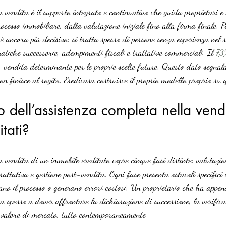
a vendita è il supporto integrato e continuativo che guida proprietari e 
rocesso immobiliare, dalla valutazione iniziale fino alla firma finale. P
è ancora più decisivo: si tratta spesso di persone senza esperienza nel 
atiche successorie, adempimenti fiscali e trattative commerciali. Il 
73%
t-vendita determinante per le proprie scelte future. Questo dato segnala
on finisce al rogito. Eredicasa costruisce il proprio modello proprio su q
o dell’assistenza completa nella vendi
tati?
a vendita di un immobile ereditato copre cinque fasi distinte: valutazio
attativa e gestione post-vendita. Ogni fase presenta ostacoli specifici
ano il processo o generano errori costosi. Un proprietario che ha appen
va spesso a dover affrontare la dichiarazione di successione, la verific
l valore di mercato, tutto contemporaneamente.