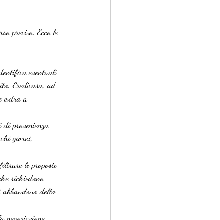
rso preciso. Ecco le 
dentifica eventuali 
ito. Eredicasa, ad 
e extra a 
ti di provenienza 
chi giorni, 
iltrare le proposte 
che richiedono 
di abbandono della 
la negoziazione 