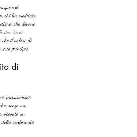
acquirenti 
er chi ha ereditato 
settore, che devono 
 dei clienti
 che il valore di 
uesto principio.
ta di 
ne, preparazione 
 che, senza un 
a ricevuto un 
a della conformità 