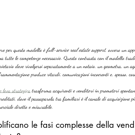
tore per questo modello è 
full-service real estate support
, ovvero un app
na tutte le competenze necessarie. Questo contrasta con il modello tradi
rietario deve rivolgersi separatamente a un notaio, un geometra, un ag
frammentazione produce ritardi, comunicazioni incoerenti e, spesso, costi
 leva strategica
 trasforma acquirenti e venditori in promotori spontane
reditati, dove il passaparola tra familiari è il canale di acquisizione pi
rciale diretto e misurabile.
ificano le fasi complesse della vendi