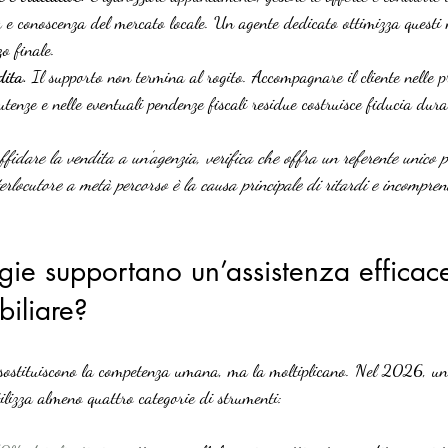
tà e conoscenza del mercato locale. Un agente dedicato ottimizza questi
o finale.
dita.
 Il supporto non termina al rogito. Accompagnare il cliente nelle p
utenze e nelle eventuali pendenze fiscali residue costruisce fiducia dur
fidare la vendita a un’agenzia, verifica che offra un referente unico p
erlocutore a metà percorso è la causa principale di ritardi e incomprens
gie supportano un’assistenza efficace
iliare?
n sostituiscono la competenza umana, ma la moltiplicano. Nel 2026, un 
tilizza almeno quattro categorie di strumenti: