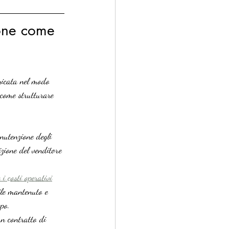
ione come 
nicata nel modo 
 come strutturare 
anutenzione degli 
izione del venditore 
 i costi operativi
ile mantenuto e 
mpo.
n contratto di 