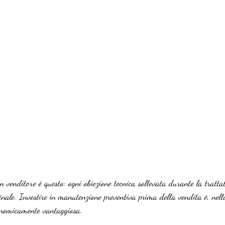
n venditore è questo: ogni obiezione tecnica sollevata durante la tratta
inale. Investire in manutenzione preventiva prima della vendita è, nel
conomicamente vantaggiosa.