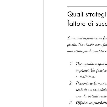
Quali strateg
fattore di suc
La manutenzione come fatt
giusto. Non basta aver fat
una strategia di vendita 
Documentare ogni i
impianti. Un fascicol
in trattativa.
Presentare la manut
reali di un immobile
uno da ristrutturare
Offrire un pacchett