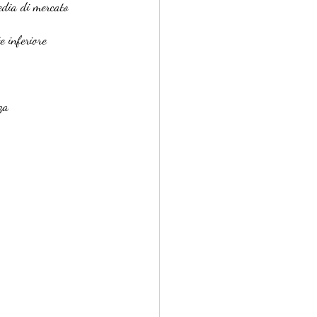
edia di mercato
e inferiore
za