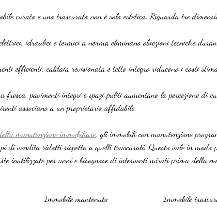
bile curato e uno trascurato non è solo estetica. Riguarda tre dimensio
elettrici, idraulici e termici a norma eliminano obiezioni tecniche durante
enti efficienti, caldaia revisionata e tetto integro riducono i costi stima
ra fresca, pavimenti integri e spazi puliti aumentano la percezione di cu
irenti associano a un proprietario affidabile.
della manutenzione immobiliare
, gli immobili con manutenzione progr
pi di vendita ridotti rispetto a quelli trascurati. Questo vale in modo p
aste inutilizzate per anni e bisognose di interventi mirati prima della m
Immobile mantenuto
Immobile trascur