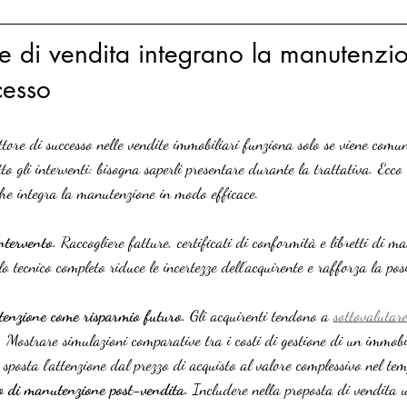
ie di vendita integrano la manutenz
cesso
ore di successo nelle vendite immobiliari funziona solo se viene comu
to gli interventi: bisogna saperli presentare durante la trattativa. Ecco
che integra la manutenzione in modo efficace.
ntervento.
 Raccogliere fatture, certificati di conformità e libretti di m
o tecnico completo riduce le incertezze dell’acquirente e rafforza la pos
enzione come risparmio futuro.
 Gli acquirenti tendono a 
sottovalutare
. Mostrare simulazioni comparative tra i costi di gestione di un immob
 sposta l’attenzione dal prezzo di acquisto al valore complessivo nel te
o di manutenzione post-vendita.
 Includere nella proposta di vendita u