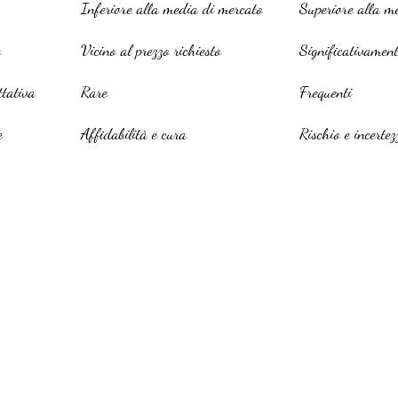
Inferiore alla media di mercato
Superiore alla m
e
Vicino al prezzo richiesto
Significativament
ttativa
Rare
Frequenti
e
Affidabilità e cura
Rischio e incertez