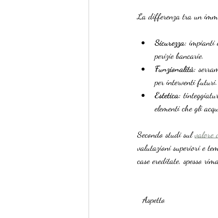
La differenza tra un immo
Sicurezza:
 impianti 
perizie bancarie.
Funzionalità:
 serram
per interventi futuri.
Estetica:
 tinteggiatu
elementi che gli acqu
Secondo studi sul 
valore 
valutazioni superiori e tem
case ereditate, spesso rim
Aspetto