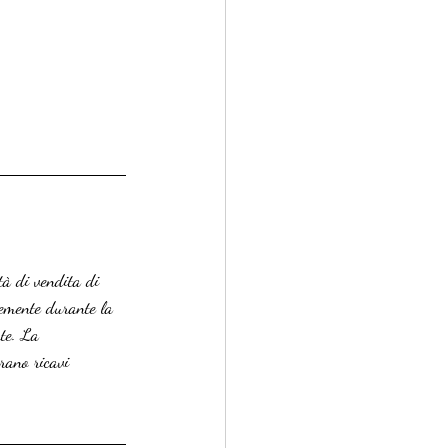
tà di vendita di 
cemente durante la 
te. La 
rano ricavi 