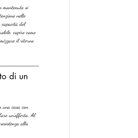
en mantenuto si 
tenzione nelle 
a capacità del 
mobile, capire come 
mizzare il ritorno 
to di un 
in una casa con 
fare un’offerta. Al 
resistenza alla 