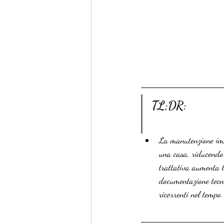
TL;DR:
La manutenzione immo
una casa, riducendo 
trattativa aumenta l
documentazione tecni
ricorrenti nel tempo.