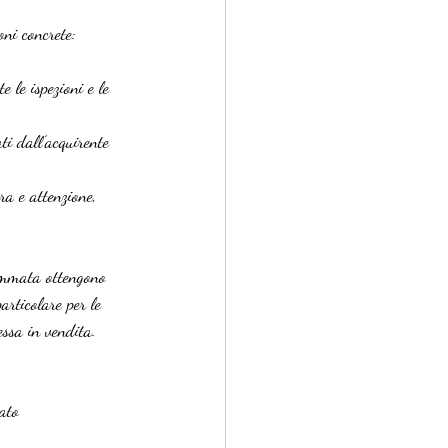
ni concrete:
 le ispezioni e le 
ti dall’acquirente 
ra e attenzione, 
ammata ottengono 
articolare per le 
essa in vendita.
ato