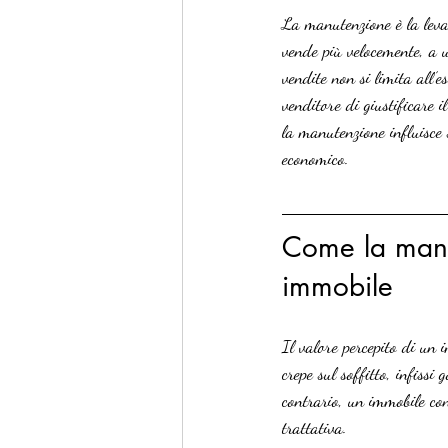
La manutenzione è la leva
vende più velocemente, a u
vendite non si limita all’e
venditore di giustificare 
la manutenzione influisce 
economico.
Come la manut
immobile
Il valore percepito di un 
crepe sul soffitto, infiss
contrario, un immobile co
trattativa.