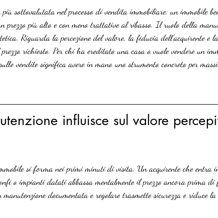
 più sottovalutata nel processo di vendita immobiliare: un immobile b
n prezzo più alto e con meno trattative al ribasso. Il ruolo della manu
stetica. Riguarda la percezione del valore, la fiducia dell’acquirente e l
il prezzo richiesto. Per chi ha ereditato una casa o vuole vendere un im
sulle vendite significa avere in mano uno strumento concreto per massi
enzione influisce sul valore percepi
immobile si forma nei primi minuti di visita. Un acquirente che entra 
i gonfi o impianti datati abbassa mentalmente il prezzo ancora prima di 
n manutenzione documentata e regolare trasmette sicurezza e riduce la 