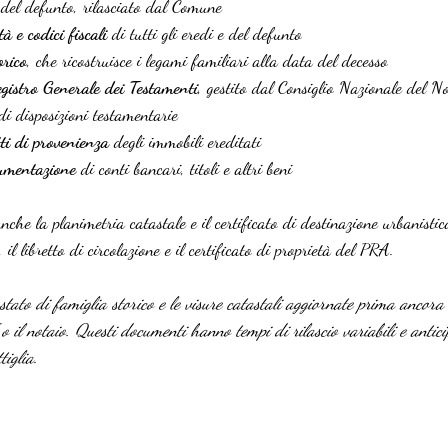
 del defunto, rilasciato dal Comune
à e codici fiscali
 di tutti gli eredi e del defunto
orico
, che ricostruisce i legami familiari alla data del decesso
egistro Generale dei Testamenti
, gestito dal Consiglio Nazionale del No
 di disposizioni testamentarie
tti di provenienza
 degli immobili ereditati
cumentazione
 di conti bancari, titoli e altri beni
nche la planimetria catastale e il certificato di destinazione urbanistic
, il libretto di circolazione e il certificato di proprietà del PRA.
 stato di famiglia storico e le visure catastali aggiornate prima ancora
il notaio. Questi documenti hanno tempi di rilascio variabili e anticip
tiglia.