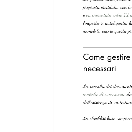
proprietà ereditata, con te
e 
va presentata entro 12 
l’imposta si autoliquida, 
immobile, capire questa pr
Come gestire 
necessari
La raccolta dei documenti 
pratiche di successione
 de
dell’esistenza di un testa
La checklist base compren