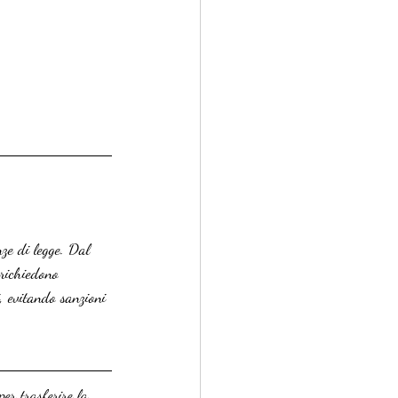
nze di legge. Dal 
 richiedono 
i, evitando sanzioni 
per trasferire la 