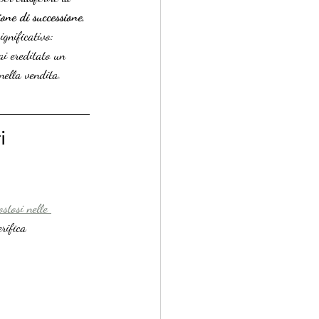
ione di successione
, 
gnificativo: 
ai ereditato un 
nella vendita.
i 
ostosi nelle 
rifica 