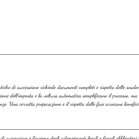
atiche di successione richiede documenti completi e rispetto delle scade
ione dell’imposta e la voltura automatica semplificano il processo, ma
nze. Una corretta preparazione e il rispetto delle fasi arrecano benefic
di successione è l’insieme degli adempimenti legali e fiscali obbligatori 