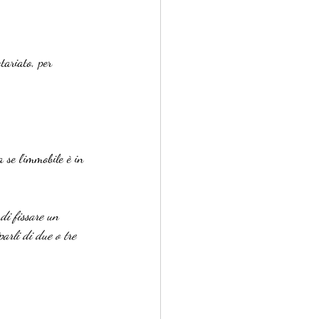
tariato, per 
a se l’immobile è in 
 di fissare un 
arli di due o tre 