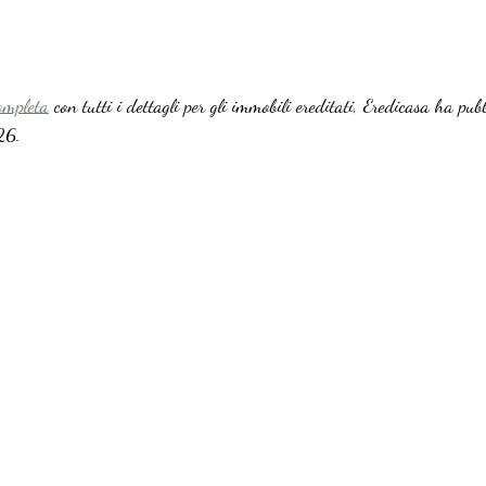
ompleta
 con tutti i dettagli per gli immobili ereditati, Eredicasa ha pu
26.