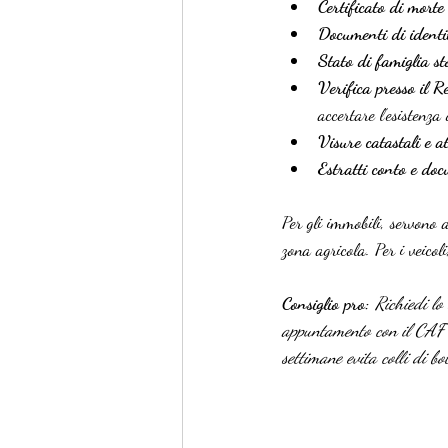
Certificato di morte
Documenti di identit
Stato di famiglia st
Verifica presso il R
accertare l’esistenza
Visure catastali e a
Estratti conto e do
Per gli immobili, servono a
zona agricola. Per i veicoli
Consiglio pro:
Richiedi lo
appuntamento con il CAF o 
settimane evita colli di bot