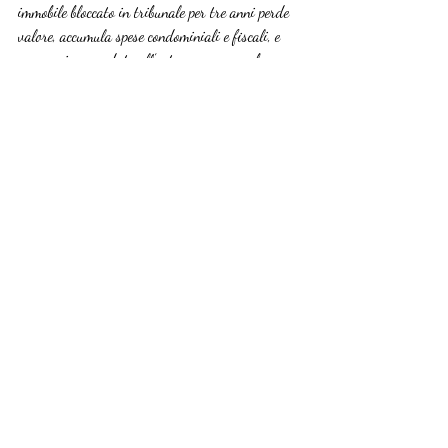
immobile bloccato in tribunale per tre anni perde 
valore, accumula spese condominiali e fiscali, e 
spesso viene venduto all’asta a un prezzo che non 
soddisfa nessuno. La vera tutela del patrimonio 
familiare passa dalla tavola delle trattative, non 
dall’aula del tribunale.
— Francesco
Gestisci la tua divisione 
ereditaria con il supporto 
giusto
Affrontare una divisione immobiliare conflittuale 
senza una guida esperta significa rischiare di 
perdere tempo, denaro e rapporti familiari. 
Eredicasa offre un servizio di 
consulenza 