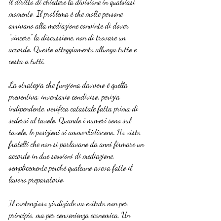
il diritto di chiedere la divisione in qualsiasi 
momento. Il problema è che molte persone 
arrivano alla mediazione convinte di dover 
“vincere” la discussione, non di trovare un 
accordo. Questo atteggiamento allunga tutto e 
costa a tutti.
La strategia che funziona davvero è quella 
preventiva: inventario condiviso, perizia 
indipendente, verifica catastale fatta prima di 
sedersi al tavolo. Quando i numeri sono sul 
tavolo, le posizioni si ammorbidiscono. Ho visto 
fratelli che non si parlavano da anni firmare un 
accordo in due sessioni di mediazione, 
semplicemente perché qualcuno aveva fatto il 
lavoro preparatorio.
Il contenzioso giudiziale va evitato non per 
principio, ma per convenienza economica. Un 