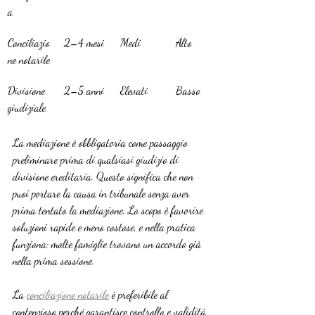
a
Conciliazio
2–4 mesi
Medi
Alto
ne notarile
Divisione 
2–5 anni
Elevati
Basso
giudiziale
La mediazione è obbligatoria come passaggio 
preliminare prima di qualsiasi giudizio di 
divisione ereditaria. Questo significa che non 
puoi portare la causa in tribunale senza aver 
prima tentato la mediazione. Lo scopo è favorire 
soluzioni rapide e meno costose, e nella pratica 
funziona: molte famiglie trovano un accordo già 
nella prima sessione.
La 
conciliazione notarile
 è preferibile al 
contenzioso perché garantisce controllo e validità 