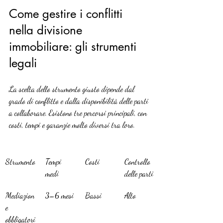
Come gestire i conflitti 
nella divisione 
immobiliare: gli strumenti 
legali
La scelta dello strumento giusto dipende dal 
grado di conflitto e dalla disponibilità delle parti 
a collaborare. Esistono tre percorsi principali, con 
costi, tempi e garanzie molto diversi tra loro.
Strumento
Tempi 
Costi
Controllo 
medi
delle parti
Mediazion
3–6 mesi
Bassi
Alto
e 
obbligatori