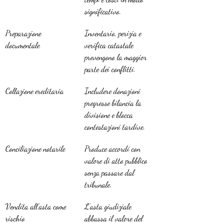
significativo.
Preparazione 
Inventario, perizia e 
documentale
verifica catastale 
prevengono la maggior 
parte dei conflitti.
Collazione ereditaria
Includere donazioni 
pregresse bilancia la 
divisione e blocca 
contestazioni tardive.
Conciliazione notarile
Produce accordi con 
valore di atto pubblico 
senza passare dal 
tribunale.
Vendita all’asta come 
L’asta giudiziale 
rischio
abbassa il valore del 