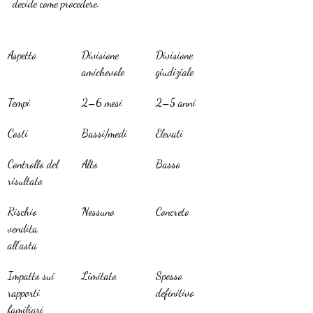
decide come procedere.
Aspetto
Divisione 
Divisione 
amichevole
giudiziale
Tempi
2–6 mesi
2–5 anni
Costi
Bassi/medi
Elevati
Controllo del 
Alto
Basso
risultato
Rischio 
Nessuno
Concreto
vendita 
all’asta
Impatto sui 
Limitato
Spesso 
rapporti 
definitivo
familiari