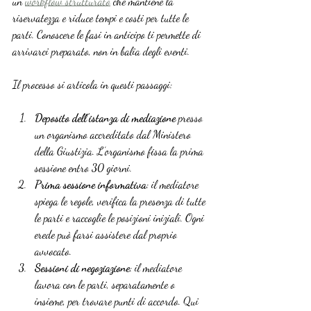
un 
workflow strutturato
 che mantiene la 
riservatezza e riduce tempi e costi per tutte le 
parti. Conoscere le fasi in anticipo ti permette di 
arrivarci preparato, non in balia degli eventi.
Il processo si articola in questi passaggi:
Deposito dell’istanza di mediazione
 presso 
un organismo accreditato dal Ministero 
della Giustizia. L’organismo fissa la prima 
sessione entro 30 giorni.
Prima sessione informativa
: il mediatore 
spiega le regole, verifica la presenza di tutte 
le parti e raccoglie le posizioni iniziali. Ogni 
erede può farsi assistere dal proprio 
avvocato.
Sessioni di negoziazione
: il mediatore 
lavora con le parti, separatamente o 
insieme, per trovare punti di accordo. Qui 