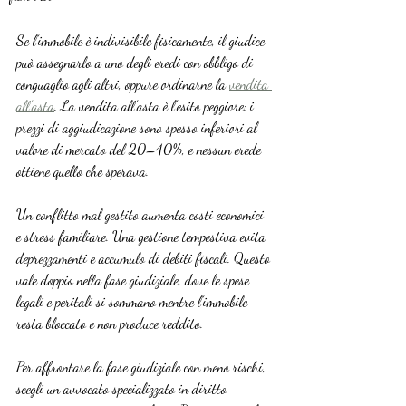
Se l’immobile è indivisibile fisicamente, il giudice 
può assegnarlo a uno degli eredi con obbligo di 
conguaglio agli altri, oppure ordinarne la 
vendita 
all’asta
. La vendita all’asta è l’esito peggiore: i 
prezzi di aggiudicazione sono spesso inferiori al 
valore di mercato del 20–40%, e nessun erede 
ottiene quello che sperava.
Un conflitto mal gestito aumenta costi economici 
e stress familiare. Una gestione tempestiva evita 
deprezzamenti e accumulo di debiti fiscali. Questo 
vale doppio nella fase giudiziale, dove le spese 
legali e peritali si sommano mentre l’immobile 
resta bloccato e non produce reddito.
Per affrontare la fase giudiziale con meno rischi, 
scegli un avvocato specializzato in diritto 