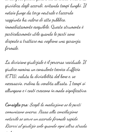
giuridica degli accordi, evitando tempi lunghi. Il 
notaio funge da terzo neutrale e l’accordo 
raggiunto ha valore di atto pubblico, 
immediatamente eseguibile. Questo strumento è 
particolarmente utile quando le parti sono 
disposte a trattare ma vogliono una garanzia 
formale.
La divisione giudiziale è il percorso residuale. Il 
giudice nomina un consulente tecnico d’ufficio 
(CTU), valuta la divisibilità del bene e, se 
necessario, ordina la vendita all’asta. I tempi si 
allungano e i costi crescono in modo significativo.
Consiglio pro:
Scegli la mediazione se le parti 
comunicano ancora. Passa alla conciliazione 
notarile se serve un accordo formale rapido. 
Ricorri al giudizio solo quando ogni altra strada 