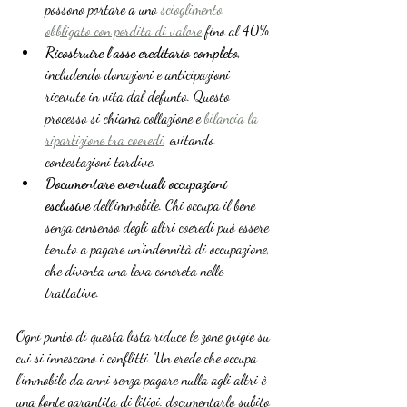
possono portare a uno 
scioglimento 
obbligato con perdita di valore
 fino al 40%.
Ricostruire l’asse ereditario completo
, 
includendo donazioni e anticipazioni 
ricevute in vita dal defunto. Questo 
processo si chiama collazione e 
bilancia la 
ripartizione tra coeredi
, evitando 
contestazioni tardive.
Documentare eventuali occupazioni 
esclusive
 dell’immobile. Chi occupa il bene 
senza consenso degli altri coeredi può essere 
tenuto a pagare un’indennità di occupazione, 
che diventa una leva concreta nelle 
trattative.
Ogni punto di questa lista riduce le zone grigie su 
cui si innescano i conflitti. Un erede che occupa 
l’immobile da anni senza pagare nulla agli altri è 
una fonte garantita di litigi: documentarlo subito 