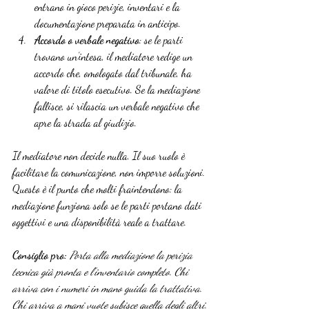
entrano in gioco perizie, inventari e la 
documentazione preparata in anticipo.
Accordo o verbale negativo
: se le parti 
trovano un’intesa, il mediatore redige un 
accordo che, omologato dal tribunale, ha 
valore di titolo esecutivo. Se la mediazione 
fallisce, si rilascia un verbale negativo che 
apre la strada al giudizio.
Il mediatore non decide nulla. Il suo ruolo è 
facilitare la comunicazione, non imporre soluzioni. 
Questo è il punto che molti fraintendono: la 
mediazione funziona solo se le parti portano dati 
oggettivi e una disponibilità reale a trattare.
Consiglio pro:
Porta alla mediazione la perizia 
tecnica già pronta e l’inventario completo. Chi 
arriva con i numeri in mano guida la trattativa. 
Chi arriva a mani vuote subisce quella degli altri.