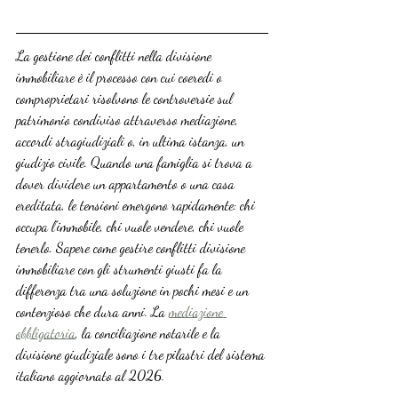
La gestione dei conflitti nella divisione 
immobiliare è il processo con cui coeredi o 
comproprietari risolvono le controversie sul 
patrimonio condiviso attraverso mediazione, 
accordi stragiudiziali o, in ultima istanza, un 
giudizio civile. Quando una famiglia si trova a 
dover dividere un appartamento o una casa 
ereditata, le tensioni emergono rapidamente: chi 
occupa l’immobile, chi vuole vendere, chi vuole 
tenerlo. Sapere come gestire conflitti divisione 
immobiliare con gli strumenti giusti fa la 
differenza tra una soluzione in pochi mesi e un 
contenzioso che dura anni. La 
mediazione 
obbligatoria
, la conciliazione notarile e la 
divisione giudiziale sono i tre pilastri del sistema 
italiano aggiornato al 2026.